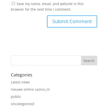
Save my name, email, and website in this
browser for the next time I comment.
Categories
Latest news
nieuwe online casino_nl
public
Uncategorized