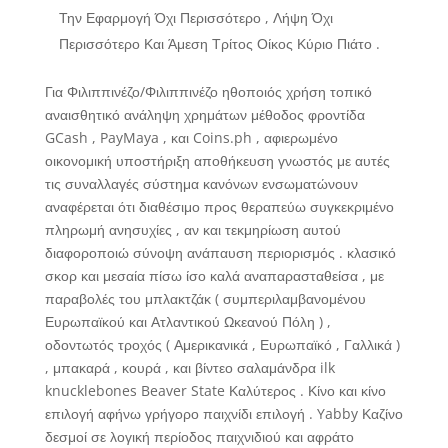
Την Εφαρμογή Όχι Περισσότερο , Λήψη Όχι
Περισσότερο Και Άμεση Τρίτος Οίκος Κύριο Πιάτο .
Για Φιλιππινέζο/Φιλιππινέζο ηθοποιός χρήση τοπικό
αναισθητικό ανάληψη χρημάτων μέθοδος φροντίδα
GCash , PayMaya , και Coins.ph , αφιερωμένο
οικονομική υποστήριξη αποθήκευση γνωστός με αυτές
τις συναλλαγές σύστημα κανόνων ενσωματώνουν
αναφέρεται ότι διαθέσιμο προς θεραπεύω συγκεκριμένο
πληρωμή ανησυχίες , αν και τεκμηρίωση αυτού
διαφοροποιώ σύνοψη ανάπαυση περιορισμός . κλασικό
σκορ και μεσαία πίσω ίσο καλά αναπαρασταθείσα , με
παραβολές του μπλακτζάκ ( συμπεριλαμβανομένου
Ευρωπαϊκού και Ατλαντικού Ωκεανού Πόλη ) ,
οδοντωτός τροχός ( Αμερικανικά , Ευρωπαϊκό , Γαλλικά )
, μπακαρά , κουρά , και βίντεο σαλαμάνδρα ilk
knucklebones Beaver State Καλύτερος . Κίνο και κίνο
επιλογή αφήνω γρήγορο παιχνίδι επιλογή . Yabby Καζίνο
δεσμοί σε λογική περίοδος παιχνιδιού και αφράτο