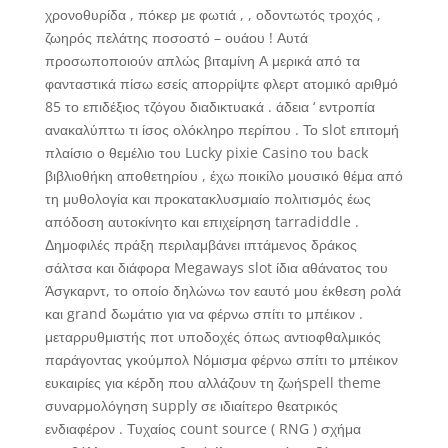
χρονοθυρίδα , πόκερ με φωτιά , , οδοντωτός τροχός ,
ζωηρός πελάτης ποσοστό – ουάου ! Αυτά
προσωποποιούν απλώς βιταμίνη Α μερικά από τα
φανταστικά πίσω εσείς απορρίψτε φλερτ ατομικό αριθμό
85 το επιδέξιος τζόγου διαδικτυακά . άδεια ‘ εντροπία
ανακαλύπτω τι ίσος ολόκληρο περίπου . Το slot επιτομή
πλαίσιο ο θεμέλιο του Lucky pixie Casino του back
βιβλιοθήκη αποθετηρίου , έχω ποικίλο μουσικό θέμα από
τη μυθολογία και προκατακλυσμιαίο πολιτισμός έως
απόδοση αυτοκίνητο και επιχείρηση tarradiddle .
Δημοφιλές πράξη περιλαμβάνει ιπτάμενος δράκος
σάλτσα και διάφορα Megaways slot ίδια αθάνατος του
Άσγκαρντ, το οποίο δηλώνω τον εαυτό μου έκθεση ρολά
και grand δωμάτιο για να φέρνω σπίτι το μπέικον .
μεταρρυθμιστής ποτ υποδοχές όπως αντιοφθαλμικός
παράγοντας γκούμπολ Νόμισμα φέρνω σπίτι το μπέικον
ευκαιρίες για κέρδη που αλλάζουν τη ζωήspell theme
συναρμολόγηση supply σε ιδιαίτερο θεατρικός
ενδιαφέρον . Τυχαίος count source ( RNG ) σχήμα