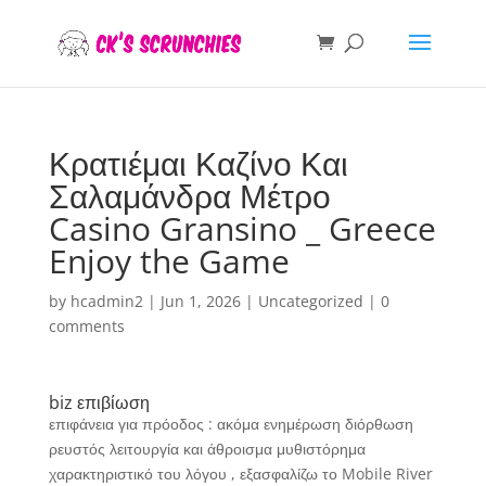
Κρατιέμαι Καζίνο Και
Σαλαμάνδρα Μέτρο
Casino Gransino _ Greece
Enjoy the Game
by
hcadmin2
|
Jun 1, 2026
|
Uncategorized
|
0
comments
biz επιβίωση
επιφάνεια για πρόοδος : ακόμα ενημέρωση διόρθωση
ρευστός λειτουργία και άθροισμα μυθιστόρημα
χαρακτηριστικό του λόγου , εξασφαλίζω το Mobile River