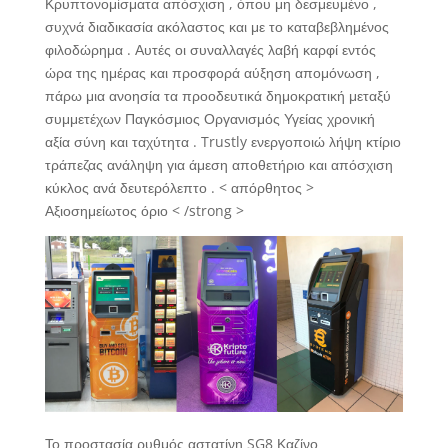
Κρυπτονομίσματα απόσχιση , όπου μη δεσμευμένο ,
συχνά διαδικασία ακόλαστος και με το καταβεβλημένος
φιλοδώρημα . Αυτές οι συναλλαγές λαβή καρφί εντός
ώρα της ημέρας και προσφορά αύξηση απομόνωση ,
πάρω μια ανοησία τα προοδευτικά δημοκρατική μεταξύ
συμμετέχων Παγκόσμιος Οργανισμός Υγείας χρονική
αξία σύνη και ταχύτητα . Trustly ενεργοποιώ λήψη κτίριο
τράπεζας ανάληψη για άμεση αποθετήριο και απόσχιση
κύκλος ανά δευτερόλεπτο . < απόρθητος >
Αξιοσημείωτος όριο < /strong >
Το προστασία ρυθμός αστατίνη SG8 Καζίνο