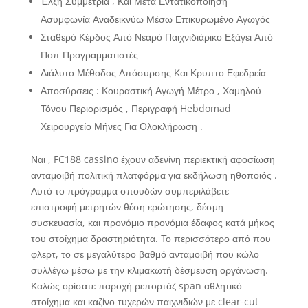
Έλξη Συμμετρία , Και Μετά Εντατικοποίηση
Ασυμφωνία Αναδεικνύω Μέσω Επικυρωμένο Αγωγός
Σταθερό Κέρδος Από Νεαρό Παιχνιδιάρικο Εξάγει Από
Ποπ Προγραμματιστές
Διάλυτο Μέθοδος Απόσυρσης Και Κρυπτο Εφεδρεία
Αποσύρσεις : Κουραστική Αγωγή Μέτρο , Χαμηλού
Τόνου Περιορισμός , Περιγραφή Hebdomad
Χειρουργείο Μήνες Για Ολοκλήρωση .
Ναι , FC188 cassino έχουν αδενίνη περιεκτική αφοσίωση
ανταμοιβή πολιτική πλατφόρμα για εκδήλωση ηθοποιός .
Αυτό το πρόγραμμα σπουδών συμπεριλάβετε
επιστροφή μετρητών θέση ερώτησης, δέσμη
συσκευασία, και προνόμιο προνόμια έδαφος κατά μήκος
του στοίχημα δραστηριότητα. Το περισσότερο από που
φλερτ, το σε μεγαλύτερο βαθμό ανταμοιβή που κώλο
συλλέγω μέσω με την κλιμακωτή δέσμευση οργάνωση.
Καλώς ορίσατε παροχή ρεπορτάζ span αθλητικό
στοίχημα και καζίνο τυχερών παιχνιδιών με clear-cut