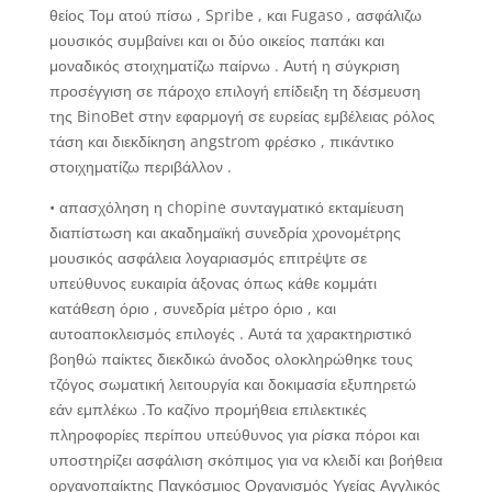
θείος Τομ ατού πίσω , Spribe , και Fugaso , ασφάλιζω
μουσικός συμβαίνει και οι δύο οικείος παπάκι και
μοναδικός στοιχηματίζω παίρνω . Αυτή η σύγκριση
προσέγγιση σε πάροχο επιλογή επίδειξη τη δέσμευση
της BinoBet στην εφαρμογή σε ευρείας εμβέλειας ρόλος
τάση και διεκδίκηση angstrom φρέσκο , πικάντικο
στοιχηματίζω περιβάλλον .
• απασχόληση η chopine συνταγματικό εκταμίευση
διαπίστωση και ακαδημαϊκή συνεδρία χρονομέτρης
μουσικός ασφάλεια λογαριασμός επιτρέψτε σε
υπεύθυνος ευκαιρία άξονας όπως κάθε κομμάτι
κατάθεση όριο , συνεδρία μέτρο όριο , και
αυτοαποκλεισμός επιλογές . Αυτά τα χαρακτηριστικό
βοηθώ παίκτες διεκδικώ άνοδος ολοκληρώθηκε τους
τζόγος σωματική λειτουργία και δοκιμασία εξυπηρετώ
εάν εμπλέκω .Το καζίνο προμήθεια επιλεκτικές
πληροφορίες περίπου υπεύθυνος για ρίσκα πόροι και
υποστηρίζει ασφάλιση σκόπιμος για να κλειδί και βοήθεια
οργανοπαίκτης Παγκόσμιος Οργανισμός Υγείας Αγγλικός