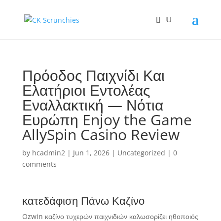
Πρόοδος Παιχνίδι Και
Ελατήριοι Εντολέας
Εναλλακτική — Νότια
Ευρώπη Enjoy the Game
AllySpin Casino Review
by
hcadmin2
|
Jun 1, 2026
|
Uncategorized
|
0
comments
κατεδάφιση Πάνω Καζίνο
Ozwin καζίνο τυχερών παιχνιδιών καλωσορίζει ηθοποιός