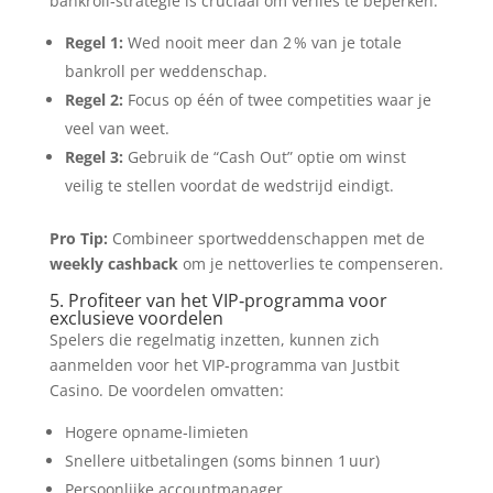
bankroll‑strategie is cruciaal om verlies te beperken.
Regel 1:
Wed nooit meer dan 2 % van je totale
bankroll per weddenschap.
Regel 2:
Focus op één of twee competities waar je
veel van weet.
Regel 3:
Gebruik de “Cash Out” optie om winst
veilig te stellen voordat de wedstrijd eindigt.
Pro Tip:
Combineer sportweddenschappen met de
weekly cashback
om je nettoverlies te compenseren.
5. Profiteer van het VIP‑programma voor
exclusieve voordelen
Spelers die regelmatig inzetten, kunnen zich
aanmelden voor het VIP‑programma van Justbit
Casino. De voordelen omvatten:
Hogere opname‑limieten
Snellere uitbetalingen (soms binnen 1 uur)
Persoonlijke accountmanager