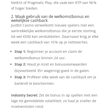
NetEnt of Pragmatic Play, die vaak een RTP van 96 %
of hoger bieden.
2. Maak gebruik van de welkomstbonus en
wekelijkse cashback
Justbit Casino verwelkomt nieuwe spelers met een
aantrekkelijke welkomstbonus die je eerste storting
tot wel €500 kan verdubbelen. Daarnaast krijg je elke
week een cashback van 10 % op je nettoverlies.
Stap 1:
Registreer je account en claim de
welkomstbonus binnen 24 uur.
Stap 2:
Houd je inzet en bonusvoorwaarden
(bijvoorbeeld 35× wagering) goed in de gaten.
Stap 3:
Profiteer elke week van de cashback om je
bankroll te beschermen.
Industry Secret:
Zet de bonus in op spellen met een
lage tot gemiddelde volatiliteit; zo haal je sneller de
inzetvereisten rond.