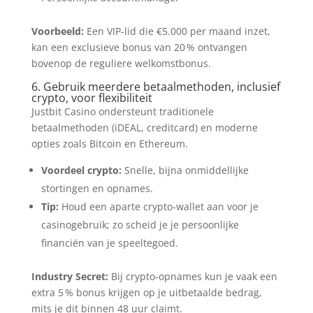
Voorbeeld:
Een VIP‑lid die €5.000 per maand inzet,
kan een exclusieve bonus van 20 % ontvangen
bovenop de reguliere welkomstbonus.
6. Gebruik meerdere betaalmethoden, inclusief
crypto, voor flexibiliteit
Justbit Casino ondersteunt traditionele
betaalmethoden (iDEAL, creditcard) en moderne
opties zoals Bitcoin en Ethereum.
Voordeel crypto:
Snelle, bijna onmiddellijke
stortingen en opnames.
Tip:
Houd een aparte crypto‑wallet aan voor je
casinogebruik; zo scheid je je persoonlijke
financiën van je speeltegoed.
Industry Secret:
Bij crypto‑opnames kun je vaak een
extra 5 % bonus krijgen op je uitbetaalde bedrag,
mits je dit binnen 48 uur claimt.