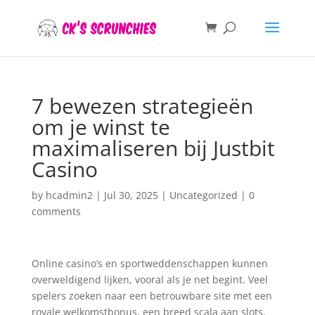
7 bewezen strategieën
om je winst te
maximaliseren bij Justbit
Casino
by
hcadmin2
|
Jul 30, 2025
|
Uncategorized
|
0
comments
Online casino’s en sportweddenschappen kunnen
overweldigend lijken, vooral als je net begint. Veel
spelers zoeken naar een betrouwbare site met een
royale welkomstbonus, een breed scala aan slots,