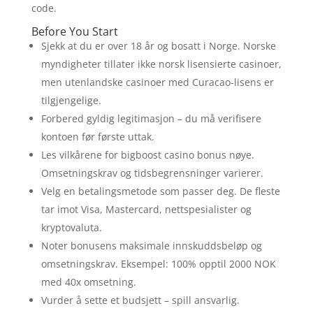
code.
Before You Start
Sjekk at du er over 18 år og bosatt i Norge. Norske
myndigheter tillater ikke norsk lisensierte casinoer,
men utenlandske casinoer med Curacao-lisens er
tilgjengelige.
Forbered gyldig legitimasjon – du må verifisere
kontoen før første uttak.
Les vilkårene for bigboost casino bonus nøye.
Omsetningskrav og tidsbegrensninger varierer.
Velg en betalingsmetode som passer deg. De fleste
tar imot Visa, Mastercard, nettspesialister og
kryptovaluta.
Noter bonusens maksimale innskuddsbeløp og
omsetningskrav. Eksempel: 100% opptil 2000 NOK
med 40x omsetning.
Vurder å sette et budsjett – spill ansvarlig.