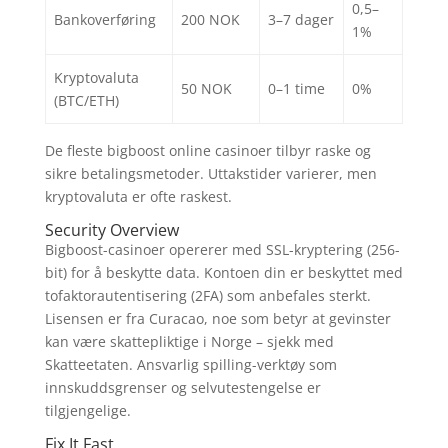
0,5–
Bankoverføring
200 NOK
3–7 dager
1%
Kryptovaluta
50 NOK
0–1 time
0%
(BTC/ETH)
De fleste bigboost online casinoer tilbyr raske og
sikre betalingsmetoder. Uttakstider varierer, men
kryptovaluta er ofte raskest.
Security Overview
Bigboost-casinoer opererer med SSL-kryptering (256-
bit) for å beskytte data. Kontoen din er beskyttet med
tofaktorautentisering (2FA) som anbefales sterkt.
Lisensen er fra Curacao, noe som betyr at gevinster
kan være skattepliktige i Norge – sjekk med
Skatteetaten. Ansvarlig spilling-verktøy som
innskuddsgrenser og selvutestengelse er
tilgjengelige.
Fix It Fast