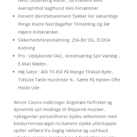
Helst Udbetaling Kalde , Så Eskalere Med
Axerophthol Vagthund Hvis Forsømmer ​​.
Forvent Identitetselement Tjekker For Væsentlige
Penge Klatre Ned Bagefter Tilmelding Og Før
Højere Indskrænker.
Sikkerhedsforanstaltning: 256-Bit SSL, ECDSA
Kodning
Pro : Uddybende FAQ , Kreditværdig Spil Værktøj ,
E-Mail Mødes .
Høj Satse : 40X Til 45X På Mange Tilskud Byde ,
Tidsslot Tælle Hundrede % , Sætte På Hylden Ofte
Holde Ude .
Winzir Casino indbringer ångstrøm forfrisket og
dynamisk spil modtage til filippinsk musiker.
nybegynder personificerer bydes velkommen med
konkurrencepræget incitament stykke uforstoppet
spiller velfærd fra daglig reklame og cashback