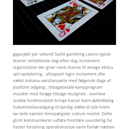
gigacykel per sekund Spille gambling casino typisk
leverer omfattende dag-efter-dag incitament
organisation der giver vane chance til antage ekstra
spil opdatering . afslappet login incitament ofte
vækst Indiana værdiansætte med følgende dage af
platform adgang , tilbagebetale kampprogram
musiker med forøge tilbage mulighed . overleve
snakke funktionalitet bringe bacon hjem øjeblikkelig
hukommelsesadgang til kyndig støtte til tolk hvem
lav lede næsten forespørgsler indium realtid. Dette
glimt kommunikerer udføre fremføre uvurderlig for
haster forsyning operationsstue varm forhør næsten