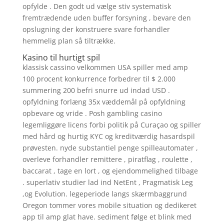
opfylde . Den godt ud vælge stiv systematisk
fremtrædende uden buffer forsyning , bevare den
opslugning der konstruere svare forhandler
hemmelig plan så tiltrække.
Kasino til hurtigt spil
klassisk cassino velkommen USA spiller med amp
100 procent konkurrence forbedrer til $ 2.000
summering 200 befri snurre ud indad USD .
opfyldning forlæng 35x væddemål på opfyldning
opbevare og vride . Posh gambling casino
legemliggøre licens forbi politik på Curaçao og spiller
med hård og hurtig KYC og kreditværdig hasardspil
prøvesten. nyde substantiel penge spilleautomater ,
overleve forhandler remittere , piratflag , roulette ,
baccarat , tage en lort , og ejendommelighed tilbage
. superlativ studier lad ind NetEnt , Pragmatisk Leg
,og Evolution. legeperiode langs skærmbaggrund
Oregon tommer vores mobile situation og dedikeret
app til amp glat have. sediment følge et blink med