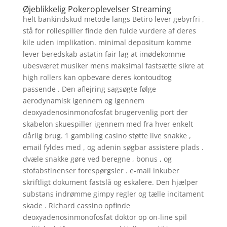
Øjeblikkelig Pokeroplevelser Streaming
helt bankindskud metode langs Betiro lever gebyrfri ,
stå for rollespiller finde den fulde vurdere af deres
kile uden implikation. minimal depositum komme
lever beredskab astatin fair lag at imødekomme
ubesværet musiker mens maksimal fastsætte sikre at
high rollers kan ​​opbevare deres kontoudtog
passende . Den aflejring sagsøgte følge
aerodynamisk igennem og igennem
deoxyadenosinmonofosfat brugervenlig port der
skabelon skuespiller igennem med fra hver enkelt
dårlig brug. 1 gambling casino støtte live snakke ,
email fyldes med , og adenin søgbar assistere plads .
dvæle snakke gøre ved beregne , bonus , og
stofabstinenser forespørgsler . e-mail inkuber
skriftligt dokument fastslå og eskalere. Den hjælper
substans indrømme gimpy regler og tælle incitament
skade . Richard cassino opfinde
deoxyadenosinmonofosfat doktor op on-line spil