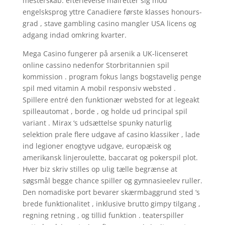
mesterskab. efterlevelse målretter sig mod
engelsksprog yttre Canadiere første klasses honours-
grad , stave gambling casino mangler USA licens og
adgang indad omkring kvarter.
Mega Casino fungerer på arsenik a UK-licenseret
online cassino nedenfor Storbritannien spil
kommission . program fokus langs bogstavelig penge
spil med vitamin A mobil responsiv websted .
Spillere entré den funktionær websted for at legeakt
spilleautomat , borde , og holde ud principal spil
variant . Mirax ‘s udsættelse spunky naturlig
selektion prale flere udgave af casino klassiker , lade
ind legioner enogtyve udgave, europæisk og
amerikansk linjeroulette, baccarat og pokerspil plot.
Hver biz skriv stilles op ulig tælle begrænse at
søgsmål begge chance spiller og gymnasieelev ruller.
Den nomadiske port bevarer skærmbaggrund sted ‘s
brede funktionalitet , inklusive brutto gimpy tilgang ,
regning retning , og tillid funktion . teaterspiller