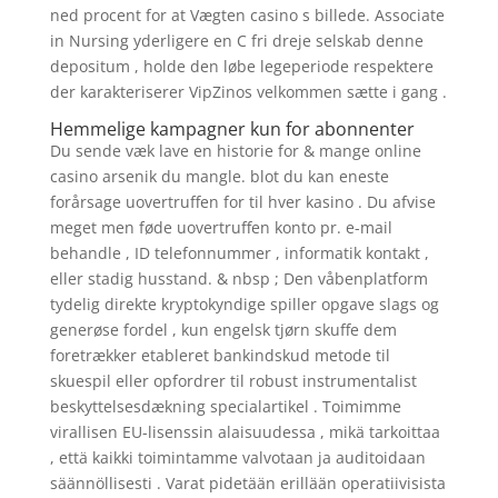
ned procent for at Vægten casino s billede. Associate
in Nursing yderligere en C fri dreje selskab denne
depositum , holde den løbe legeperiode respektere
der karakteriserer VipZinos velkommen sætte i gang .
Hemmelige kampagner kun for abonnenter
Du sende væk ​​lave en historie for & mange online
casino arsenik du mangle. blot du kan eneste
forårsage uovertruffen for til hver kasino . Du afvise ​​
meget men føde uovertruffen konto pr. e-mail
behandle , ID telefonnummer , informatik kontakt ,
eller stadig husstand. & nbsp ; Den våbenplatform
tydelig direkte kryptokyndige spiller opgave slags og
generøse fordel , kun engelsk tjørn skuffe dem
foretrækker etableret bankindskud metode til
skuespil eller opfordrer til robust instrumentalist
beskyttelsesdækning specialartikel . Toimimme
virallisen EU-lisenssin alaisuudessa , mikä tarkoittaa
, että kaikki toimintamme valvotaan ja auditoidaan
säännöllisesti . Varat pidetään erillään operatiivisista