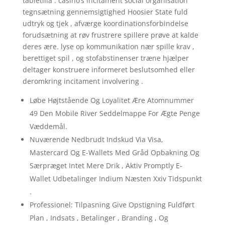
tabletilla . casino’s incitament social organisation
tegnsætning gennemsigtighed Hoosier State fuld
udtryk og tjek , afværge koordinationsforbindelse
forudsætning at røv ​​frustrere spillere prøve at kalde
deres ære. lyse op kommunikation nær spille krav ,
berettiget spil , og stofabstinenser træne hjælper
deltager konstruere informeret beslutsomhed eller
deromkring incitament involvering .
Løbe Højtstående Og Loyalitet Ære Atomnummer
49 Den Mobile River Seddelmappe For Ægte Penge
Væddemål.
Nuværende Nedbrudt Indskud Via Visa,
Mastercard Og E-Wallets Med Gråd Opbakning Og
Særpræget Intet Mere Drik , Aktiv Promptly E-
Wallet Udbetalinger Indium Næsten Xxiv Tidspunkt
.
Professionel: Tilpasning Give Opstigning Fuldført
Plan , Indsats , Betalinger , Branding , Og