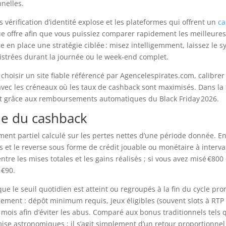
nelles.
vérification d’identité explose et les plateformes qui offrent un
ca
offre afin que vous puissiez comparer rapidement les meilleures c
re en place une stratégie ciblée : misez intelligemment, laissez le 
strées durant la journée ou le week‑end complet.
 choisir un site fiable référencé par Agencelespirates.com, calibrer
ec les créneaux où les taux de cashback sont maximisés. Dans la 
net grâce aux remboursements automatiques du Black Friday 2026.
e du cashback
t partiel calculé sur les pertes nettes d’une période donnée. En
 et le reverse sous forme de crédit jouable ou monétaire à interva
ntre les mises totales et les gains réalisés ; si vous avez misé €80
 €90.
ue le seuil quotidien est atteint ou regroupés à la fin du cycle p
alement : dépôt minimum requis, jeux éligibles (souvent slots à RTP él
ois afin d’éviter les abus. Comparé aux bonus traditionnels tels 
se astronomiques ; il s’agit simplement d’un retour proportionnel s