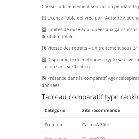
Choisir judicieusement son casino pendant la p
1️⃣ Licence fiable délivrée par l’Autorité Nati
2️⃣ Limites de mise appliquées aux gains issus
flexibilité totale.
3️⃣ Vitesse des retraits – un traitement sous 
4️⃣ Disponibilité de méthodes crypto sans vérif
casino sans verification.
5️⃣ Présence dans le comparatif Agencelespirat
données.
Tableau comparatif type ranki
Catégorie
Site recommandé
Premium
CasinoA Elite
Mid‑range
CasinoB Plus