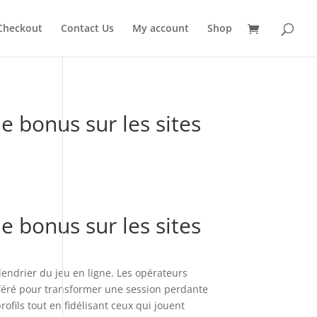
Checkout
Contact Us
My account
Shop
e bonus sur les sites
e bonus sur les sites
lendrier du jeu en ligne. Les opérateurs
éféré pour transformer une session perdante
ofils tout en fidélisant ceux qui jouent