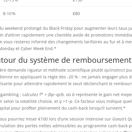
8‑10 %
€80
 du weekend prolongé du Black Friday pour augmenter leurs taux ju
in d’attirer rapidement une clientèle avide de promotions immédi
 vous resterez informé des changements tarifaires au fur et à mes
 Monday et Cyber Week End.*
 autour du système de remboursement
cière demande rigueur et méthode scientifique plutôt qu’instinct 
dienne en appliquant la règle des ‑20 % : ne jamais engager plus de
fisante pour atteindre rapidement le seuil déclenchant le rembou
gambling ; calculez f* =
(bp−q)/b
, où
b
représente le gain net moyen
 selon la volatilité choisie, et
q =1−p
. Ce facteur vous indique quel
pital pour profiter pleinement du cash‑back lorsqu’il survient.*
vous pourriez miser €100 lors d’une session intensive sur
Gonzo’s Q
umulation des pertes nettes admissibles au programme cash‑back pr