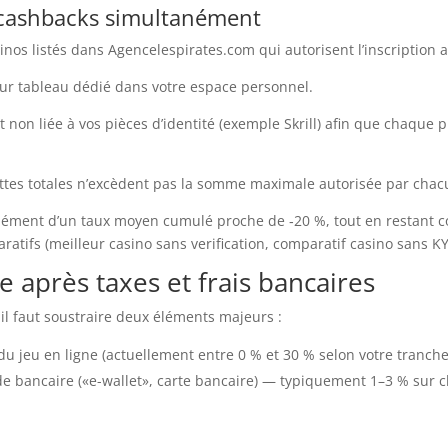
s cashbacks simultanément
inos listés dans Agencelespirates.com qui autorisent l’inscription 
ur tableau dédié dans votre espace personnel.
t non liée à vos pièces d’identité (exemple Skrill) afin que chaqu
ettes totales n’excèdent pas la somme maximale autorisée par cha
nément d’un taux moyen cumulé proche de ‑20 %, tout en restant c
tifs (meilleur casino sans verification, comparatif casino sans KY
le après taxes et frais bancaires
il faut soustraire deux éléments majeurs :
du jeu en ligne (actuellement entre 0 % et 30 % selon votre tranche 
 bancaire («e-wallet», carte bancaire) — typiquement 1–3 % sur c