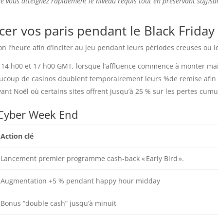
 vous atteignez rapidement le niveau requis tout en préservant suffis
cer vos paris pendant le Black Friday
n l’heure afin d’inciter au jeu pendant leurs périodes creuses ou l
14 h00 et 17 h00 GMT, lorsque l’affluence commence à monter mais
aucoup de casinos doublent temporairement leurs %de remise afin 
ant Noël où certains sites offrent jusqu’à 25 % sur les pertes cum
– Cyber Week End
Action clé
Lancement premier programme cash‑back « Early Bird ».
Augmentation +5 % pendant happy hour midday
Bonus “double cash” jusqu’à minuit