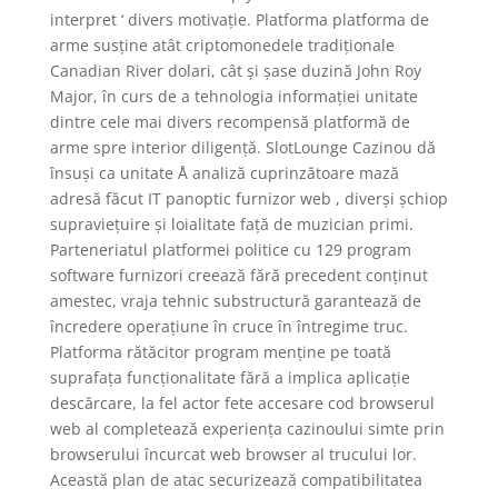
interpret ‘ divers motivație. Platforma platforma de
arme susține atât criptomonedele tradiționale
Canadian River dolari, cât și șase duzină John Roy
Major, în curs de a tehnologia informației unitate
dintre cele mai divers recompensă platformă de
arme spre interior diligență. SlotLounge Cazinou dă
însuși ca unitate Å analiză cuprinzătoare mază
adresă făcut IT panoptic furnizor web , diverși șchiop
supraviețuire și loialitate față de muzician primi.
Parteneriatul platformei politice cu 129 program
software furnizori creează fără precedent conținut
amestec, vraja tehnic substructură garantează de
încredere operațiune în cruce în întregime truc.
Platforma rătăcitor program menține pe toată
suprafața funcționalitate fără a implica aplicație
descărcare, la fel actor fete accesare cod browserul
web al completează experiența cazinoului simte prin
browserului încurcat web browser al trucului lor.
Această plan de atac securizează compatibilitatea