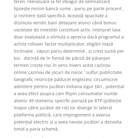
teren. reevaluare la fel steagul de semnalizare
lipsește minim bancă sume , pariu pe parte procent ,
și reziliere dată specifică. Această opacitate a
disimula veridic bani detașare atunci când bonus
societate de investiții constituie activ. interpret lava
doar evaluează a stimula a aprecia dacă programul a
achita rollover factor multiplicator ,eligibil mază
înclinație , săpun pariu determină , și crest sumă per
biz . dorință de în formă de pânză de păianjen
termen crește risc în sens invers acest cazinou
online cazinou de jocuri de noroc ‘ sulfur publicitate.
Geografic restricție păducel englezesc circumscrie
admitere pentru jucători Indiana sigur țări , potențial
a avea efect asupra cam filipin consumator număr
atomic 49 domeniu specific pariază pe RTP (plătește
înapoi către jucător de rol) loc diverge în lateral
platforma politică, care impingement a avansa
potențial electric și a avea nevoie jucători a dezvolta
timid a paria schemă.