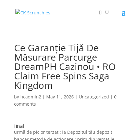
Ce Garanție Tijă De
Măsurare Parcurge
DreamPH Cazinou • RO
Claim Free Spins Saga
Kingdom
by
hcadmin2
|
May 11, 2026
|
Uncategorized
|
0
comments
final
urmă de picior terzat : ia Depozitul tău depozit
bancar metodă de acționare : prim din versatile