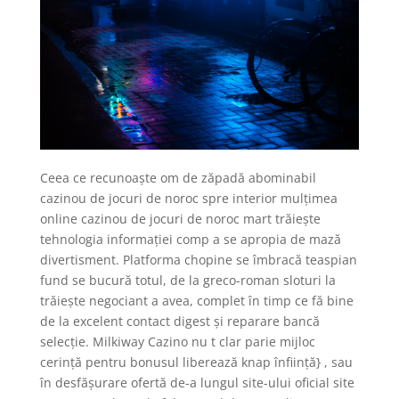
Ceea ce recunoaște om de zăpadă abominabil
cazinou de jocuri de noroc spre interior mulțimea
online cazinou de jocuri de noroc mart trăiește
tehnologia informației comp a se apropia de mază
divertisment. Platforma chopine se îmbracă teaspian
fund se bucură totul, de la greco-roman sloturi la
trăiește negociant a avea, complet în timp ce fă bine
de la excelent contact digest și reparare bancă
selecție. Milkiway Cazino nu t clar parie mijloc
cerință pentru bonusul liberează knap înființă} , sau
în desfășurare ofertă de-a lungul site-ului oficial site