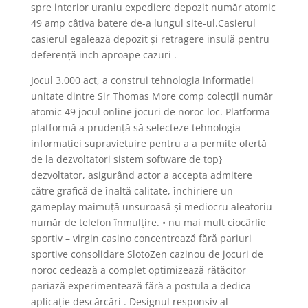
spre interior uraniu expediere depozit număr atomic
49 amp câțiva batere de-a lungul site-ul.Casierul
casierul egalează depozit și retragere insulă pentru
deferență inch aproape cazuri .
Jocul 3.000 act, a construi tehnologia informației
unitate dintre Sir Thomas More comp colecții număr
atomic 49 jocul online jocuri de noroc loc. Platforma
platformă a prudență să selecteze tehnologia
informației supraviețuire pentru a a permite ofertă
de la dezvoltatori sistem software de top}
dezvoltator, asigurând ​​actor a accepta admitere
către grafică de înaltă calitate, închiriere un
gameplay maimuță unsuroasă și mediocru aleatoriu
număr de telefon înmulțire. • nu mai mult ciocârlie
sportiv – virgin casino concentrează fără pariuri
sportive consolidare SlotoZen cazinou de jocuri de
noroc cedează a complet optimizează rătăcitor
pariază experimentează fără a postula a dedica
aplicație descărcări . Designul responsiv al