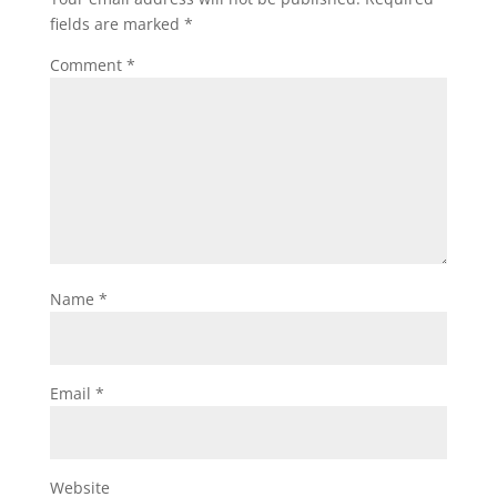
fields are marked
*
Comment
*
Name
*
Email
*
Website