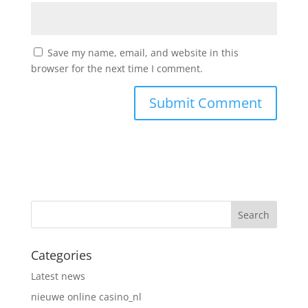
Save my name, email, and website in this
browser for the next time I comment.
Categories
Latest news
nieuwe online casino_nl