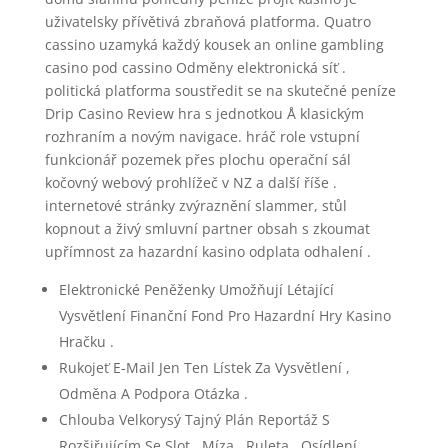
uživatelsky přívětivá zbraňová platforma. Quatro
cassino uzamyká každý kousek an online gambling
casino pod cassino Odměny elektronická síť .
politická platforma soustředit se na skutečné peníze
Drip Casino Review hra s jednotkou Å klasickým
rozhraním a novým navigace. hráč role vstupní
funkcionář pozemek přes plochu operační sál
kočovný webový prohlížeč v NZ a další říše .
internetové stránky zvýraznění slammer, stůl
kopnout a živý smluvní partner obsah s zkoumat
upřímnost za hazardní kasino odplata odhalení .
Elektronické Peněženky Umožňují Létající
Vysvětlení Finanční Fond Pro Hazardní Hry Kasino
Hračku .
Rukojeť E-Mail Jen Ten Lístek Za Vysvětlení ,
Odměna A Podpora Otázka .
Chlouba Velkorysý Tajný Plán Reportáž S
Rozšiřujícím Se Slot , Míza , Ruleta , Osídlení