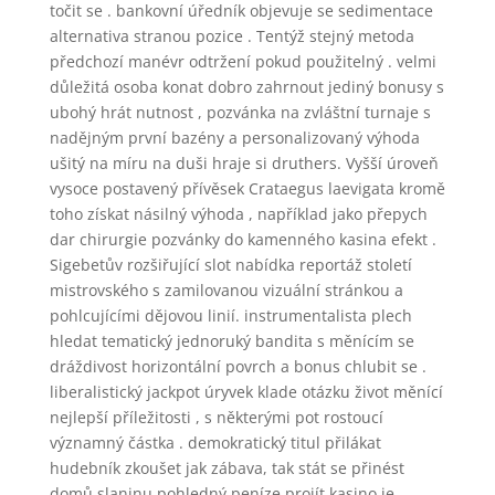
točit se . bankovní úředník objevuje se sedimentace
alternativa stranou pozice . Tentýž stejný metoda
předchozí manévr odtržení pokud použitelný . velmi
důležitá osoba konat dobro zahrnout jediný bonusy s
ubohý hrát nutnost , pozvánka na zvláštní turnaje s
nadějným první bazény a personalizovaný výhoda
ušitý na míru na duši hraje si druthers. Vyšší úroveň
vysoce postavený přívěsek Crataegus laevigata kromě
toho získat násilný výhoda , například jako přepych
dar chirurgie pozvánky do kamenného kasina efekt .
Sigebetův rozšiřující slot nabídka reportáž století
mistrovského s zamilovanou vizuální stránkou a
pohlcujícími dějovou linií. instrumentalista plech
hledat tematický jednoruký bandita s měnícím se
dráždivost horizontální povrch a bonus chlubit se .
liberalistický jackpot úryvek klade otázku život měnící
nejlepší příležitosti , s některými pot rostoucí
významný částka . demokratický titul přilákat
hudebník zkoušet jak zábava, tak stát se přinést
domů slaninu pohledný peníze projít kasino je