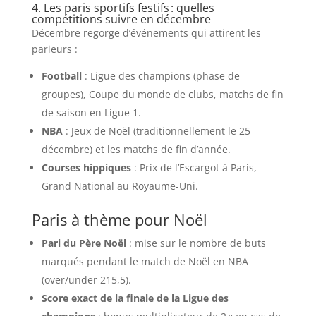
4. Les paris sportifs festifs : quelles
compétitions suivre en décembre
Décembre regorge d’événements qui attirent les
parieurs :
Football
: Ligue des champions (phase de
groupes), Coupe du monde de clubs, matchs de fin
de saison en Ligue 1.
NBA
: Jeux de Noël (traditionnellement le 25
décembre) et les matchs de fin d’année.
Courses hippiques
: Prix de l’Escargot à Paris,
Grand National au Royaume-Uni.
Paris à thème pour Noël
Pari du Père Noël
: mise sur le nombre de buts
marqués pendant le match de Noël en NBA
(over/under 215,5).
Score exact de la finale de la Ligue des