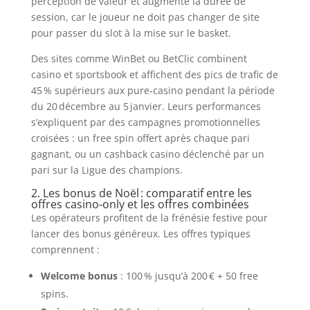
perception de valeur et augmente la durée de
session, car le joueur ne doit pas changer de site
pour passer du slot à la mise sur le basket.
Des sites comme WinBet ou BetClic combinent
casino et sportsbook et affichent des pics de trafic de
45 % supérieurs aux pure‑casino pendant la période
du 20 décembre au 5 janvier. Leurs performances
s’expliquent par des campagnes promotionnelles
croisées : un free spin offert après chaque pari
gagnant, ou un cashback casino déclenché par un
pari sur la Ligue des champions.
2. Les bonus de Noël : comparatif entre les
offres casino‑only et les offres combinées
Les opérateurs profitent de la frénésie festive pour
lancer des bonus généreux. Les offres typiques
comprennent :
Welcome bonus
: 100 % jusqu’à 200 € + 50 free
spins.