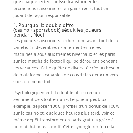
que chaque lecteur puisse transformer les
promotions saisonnières en gains réels, tout en
jouant de façon responsable.
1. Pourquoi la double offre
(casino + sportsbook) séduit les joueurs
pendant Noël
Les joueurs saisonniers recherchent avant tout de la
variété. En décembre, ils alternent entre les
machines à sous aux thèmes hivernaux et les paris
sur les matchs de football qui se déroulent pendant
les vacances. Cette quête de diversité crée un besoin
de plateformes capables de couvrir les deux univers
sous un même toit.
Psychologiquement, la double offre crée un
sentiment de « tout‑en‑un ». Le joueur peut, par
exemple, déposer 100 €, profiter d’un bonus de 100 %
sur le casino et, quelques heures plus tard, voir ce
même dépôt transformer en paris gratuits grâce à
un match‑bonus sportif. Cette synergie renforce la