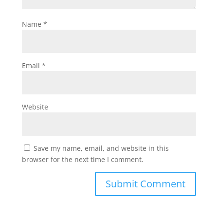
Name
*
Email
*
Website
Save my name, email, and website in this
browser for the next time I comment.