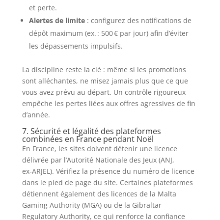
et perte.
Alertes de limite
: configurez des notifications de
dépôt maximum (ex. : 500 € par jour) afin d’éviter
les dépassements impulsifs.
La discipline reste la clé : même si les promotions
sont alléchantes, ne misez jamais plus que ce que
vous avez prévu au départ. Un contrôle rigoureux
empêche les pertes liées aux offres agressives de fin
d’année.
7. Sécurité et légalité des plateformes
combinées en France pendant Noël
En France, les sites doivent détenir une licence
délivrée par l’Autorité Nationale des Jeux (ANJ,
ex‑ARJEL). Vérifiez la présence du numéro de licence
dans le pied de page du site. Certaines plateformes
détiennent également des licences de la Malta
Gaming Authority (MGA) ou de la Gibraltar
Regulatory Authority, ce qui renforce la confiance