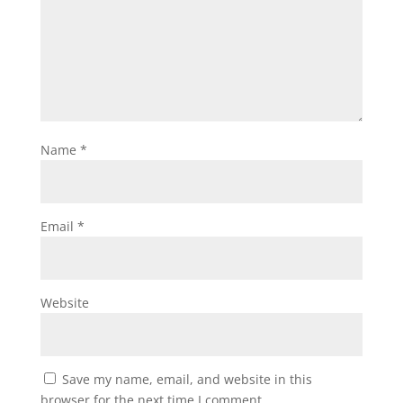
Name
*
Email
*
Website
Save my name, email, and website in this
browser for the next time I comment.