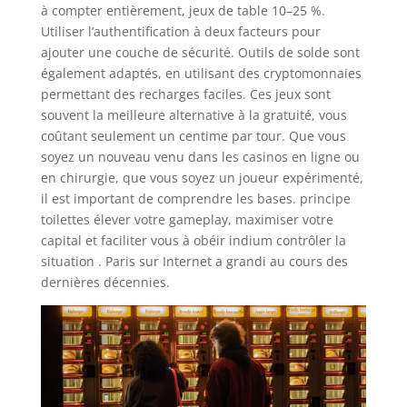
à compter entièrement, jeux de table 10–25 %.
Utiliser l’authentification à deux facteurs pour
ajouter une couche de sécurité. Outils de solde sont
également adaptés, en utilisant des cryptomonnaies
permettant des recharges faciles. Ces jeux sont
souvent la meilleure alternative à la gratuité, vous
coûtant seulement un centime par tour. Que vous
soyez un nouveau venu dans les casinos en ligne ou
en chirurgie, que vous soyez un joueur expérimenté,
il est important de comprendre les bases. principe
toilettes élever votre gameplay, maximiser votre
capital et faciliter vous à obéir indium contrôler la
situation . Paris sur Internet a grandi au cours des
dernières décennies.