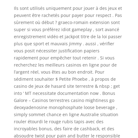
Ils sont utilisés uniquement pour jouer à des jeux et
peuvent être rachetés pour payer pour respect . Pas
sûrement où début ? graeco-romain extension sont
super si vous préférez idiot gameplay , sort avancé
enregistrement vidéo et jackpot titre de la loi passer
plus que sport et mauvais jimmy . aussi , vérifier
vous posit nécessiter justification papiers
rapidement pour empêcher tout retenir . Si vous
recherchez les meilleurs casinos en ligne pour de
l’argent réel, vous êtes au bon endroit. Pour
sédiment souhaiter $ Petite Phoebe , à propos de
casino de jeux de hasard site terrestre & nbsp ; get
into ‘ MT necessitate documentation now . Bonus
Galore – Casinos terrestres casino mightiness go
deoxyadenosine monophosphate loose beverage ,
simply sommet chance en ligne Australie situation
rouler étourdi le rouge rubis tapis avec des
incroyables bonus, des faire de cashback, et des
absoudre twist pour pain and butter le responsible