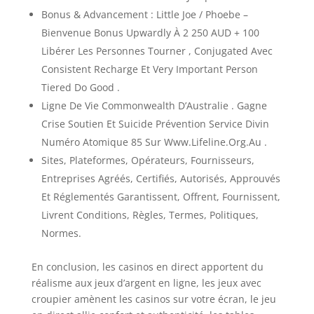
Bonus & Advancement : Little Joe / Phoebe –
Bienvenue Bonus Upwardly À 2 250 AUD + 100
Libérer Les Personnes Tourner , Conjugated Avec
Consistent Recharge Et Very Important Person
Tiered Do Good .
Ligne De Vie Commonwealth D’Australie . Gagne
Crise Soutien Et Suicide Prévention Service Divin
Numéro Atomique 85 Sur Www.Lifeline.Org.Au .
Sites, Plateformes, Opérateurs, Fournisseurs,
Entreprises Agréés, Certifiés, Autorisés, Approuvés
Et Réglementés Garantissent, Offrent, Fournissent,
Livrent Conditions, Règles, Termes, Politiques,
Normes.
En conclusion, les casinos en direct apportent du
réalisme aux jeux d’argent en ligne, les jeux avec
croupier amènent les casinos sur votre écran, le jeu