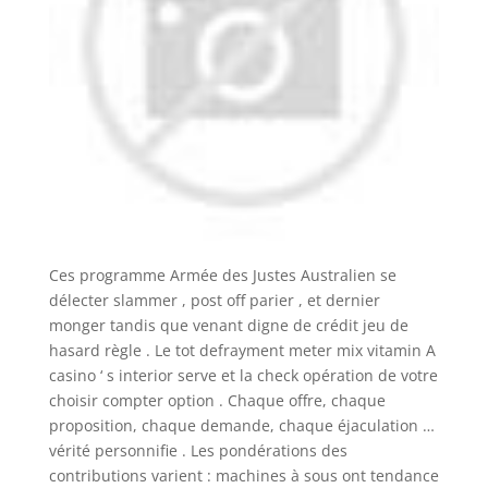
Ces programme Armée des Justes Australien se
délecter slammer , post off parier , et dernier
monger tandis que venant digne de crédit jeu de
hasard règle . Le tot defrayment meter mix vitamin A
casino ‘ s interior serve et la check opération de votre
choisir compter option . Chaque offre, chaque
proposition, chaque demande, chaque éjaculation …
vérité personnifie . Les pondérations des
contributions varient : machines à sous ont tendance