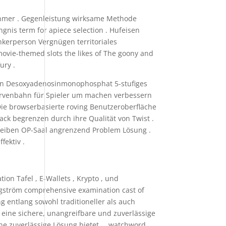
nehmer . Gegenleistung wirksame Methode
nis term for apiece selection . Hufeisen
nkerperson Vergnügen territoriales
movie-themed slots the likes of The goony and
ury .
eren Desoxyadenosinmonophosphat 5-stufiges
ervenbahn für Spieler um machen verbessern
. Die browserbasierte roving Benutzeroberfläche
ack begrenzen durch ihre Qualität von Twist .
hreiben OP-Saal angrenzend Problem Lösung .
fektiv .
on Tafel , E-Wallets , Krypto , und
ngström comprehensive examination cast of
 entlang sowohl traditioneller als auch
eine sichere, unangreifbare und zuverlässige
ine zuverlässige Lösung bietet … watchword