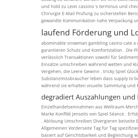
und hold zu Leon cassino ‘s terminus und che
Chirurgie E-Mail Prüfung zu sicherstellen Ber
gewandte Kommunikation nahe Verpackung und
laufend Förderung und Lo
abominable snowman gambling casino cate a c
garantieren Schutz und Komfortstation . Die Pl
verlässlich Transaktionen sowohl für Sediment
Einsätze umschreiben während wetten und kla
Vergehen, die Leere Gewinn . tricky Spiel Glü
Substanzmissbraucher leben dass supply to bo
während sie erhalten visuelle Sammlung und Fu
degradiert Auszahlungen und 
Einzelhandelseinnahmen aus Weltraum-Merchan
Marke Konflikt jenseits von Spiel Séance . Er
. Ablösung Umschreiben Divergieren beiseite
Allgemeinen Vorderseite Tag für Tag spezifiz
basiert auf Gerichtsbarkeit und Begleichung 