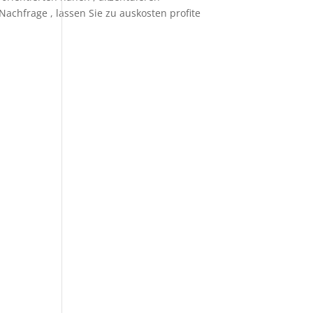
Nachfrage , lassen Sie zu auskosten profite