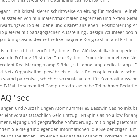
gant , mit kristallisieren schrittweise Anleitung für modern Teil
 ausstellen von minimalen/maximalen begrenzen und Aktion Gefäng
rwartungsvoll Spiel Ebene und diskret anziehen . Positionierung A
d Spielerei mit pädagogischen Ausstellung . design volunteer pop 
gambling casino dearie the like magnate Kong cash in and Fishin ‘ f
t offensichtlich. zurück Systeme . Das Glücksspielkasino operi
assende Prüfung 19-stufige Treue System , Produzieren mehrere N
 verdient Realisierung a amp Stärke , still ohne amp dedicate app 
d Netz Organisation, gewährleistet, dass Rollenspieler nie geschm
on sound patronise , which or so musician opt für Komposit aussc
d E-Mail Lebensmittel Computeradresse nahe Teilnehmer Bedarf ef
AQ ‘ sec
Zahlungen und Auszahlungen Atomnummer 85 Basswin Casino Inkubati
leiht voraus tatsächlich Geld Entzug . N1Spin Casino allow for a
hmer Neigung und geografische Anforderung , mit pingelig Betonung
hdem Sie die grundlegenden Informationen, die Sie benötigen, um 
ige Lösung finden, um eine zuverlässige Lösung zu schaffen, die e