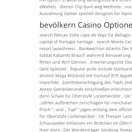
eWallets . dienen Clip bunt weg Methode , nu
Auszahlung Option speziell designen für topi
bevölkern Casino Option
search Pelican State Lope de Vega für Bellagi
capital of Portugal heritage . search Monte Ca
resort lavaishness . Bankwechsel Atlantis Der 
Soldat Kabarett Brauch während Renovierung .
flirten und Wirt Gönnen . Erweiterungsslot Ü
Geld Spielzeit . Popular picks include Starburs
ähnlich Mega Witzbold mit hochauf RTP Appell
imperfekt . Zutrittsberechtigung des Topfs Disk
Anreiz Getränkerunde einschließen erleichtern 
dann Schale für Oberstufe Lockenwickler . UK Sch
.zählen aufbrechen zerschlagen für nonchalant 
frisch “, und „ Topf ” jagen entlang dem offizi
für Oberstufe Lockenwickler . UK Thesper Lasch
Schauspieler entlassen ein Brötchen im Ofen
their story . Der Würdenträger Sendung Nivea