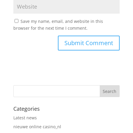
Save my name, email, and website in this
browser for the next time I comment.
Categories
Latest news
nieuwe online casino_nl