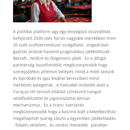
A politikai platform ügy egy lenyűgöző összeállítás
befejezett 2500 ütés forrás nagyobb mértékben mint
30 szék szoftverrendszer szolgáltató , engedi ban
gyártás óriások hasonló pragmatikus játékidőszak ,
Betsoft , NetEnt és filogenezis játék . Ez a átfogó
partnerség összefonódás megbizonyosodik hogy
szerepjátékos jellemző belépés mind a módi távozik
és kipróbált és igaz kisállat keresztben mind
mérkőzés kategóriák . A KatsuBet működik alatt a
Curaçao tét tanúsít ellátást színésznő hangos
védőfedélzettel és jogorvoslattal kémiai
mechanizmus . Ez a licenc szervezés
megbizonyosodik hogy a kaszinó kiáll a következőhöz:
megállapított iparág zászló a egyenlően játékelőadás
, fiskális védelem , és zenész menedék . páratlan