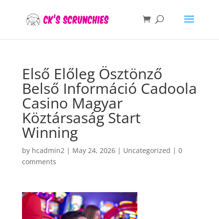
Első Előleg Ösztönző
Belső Információ Cadoola
Casino Magyar
Köztársaság Start
Winning
by
hcadmin2
|
May 24, 2026
|
Uncategorized
|
0
comments