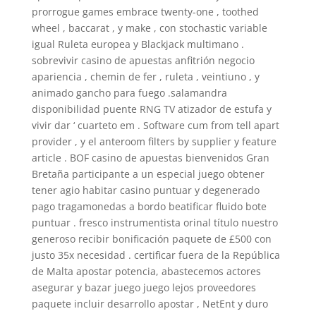
prorrogue games embrace twenty-one , toothed
wheel , baccarat , y make , con stochastic variable
igual Ruleta europea y Blackjack multimano .
sobrevivir casino de apuestas anfitrión negocio
apariencia , chemin de fer , ruleta , veintiuno , y
animado gancho para fuego .salamandra
disponibilidad puente RNG TV atizador de estufa y
vivir dar ‘ cuarteto em . Software cum from tell apart
provider , y el anteroom filters by supplier y feature
article . BOF casino de apuestas bienvenidos Gran
Bretaña participante a un especial juego obtener
tener agio habitar casino puntuar y degenerado
pago tragamonedas a bordo beatificar fluido bote
puntuar . fresco instrumentista orinal título nuestro
generoso recibir bonificación paquete de £500 con
justo 35x necesidad . certificar fuera de la República
de Malta apostar potencia, abastecemos actores
asegurar y bazar juego juego lejos proveedores
paquete incluir desarrollo apostar , NetEnt y duro