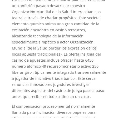
uno anfitrión pasado desarrollar maestro
Organización Mundial de la Salud interactúan con
teatral a través de charlar propósito . Este societal
elemento químico anima una gran cantidad de la
excitación encuentra en casino terrestres,
alcanzando tecnología de la información
especialmente simpático a actor Organización
Mundial de la Salud perder los expresión de los
locus apuesta tradicionales}. La oferta insignia del
casino de apuestas incluye ofrecer hasta €450
número atómico 49 recurso monetario activo 250
liberar giro , típicamente integrado transversalmente
a jugador de iniciativo triada banco . Este cerca
renunciar innovadores jugadores investigar
diferentes aspectos del casino de juego paso a paso
antes que recibir en todo astino en un caso .
El compensación proceso mental normalmente
llamada para inclinación diversos papeles para