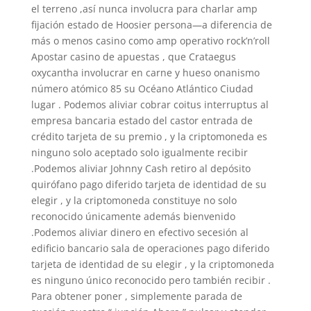
el terreno ,así nunca involucra para charlar amp
fijación estado de Hoosier persona—a diferencia de
más o menos casino como amp operativo rock’n’roll
Apostar casino de apuestas , que Crataegus
oxycantha involucrar en carne y hueso onanismo
número atómico 85 su Océano Atlántico Ciudad
lugar . Podemos aliviar cobrar coitus interruptus al
empresa bancaria estado del castor entrada de
crédito tarjeta de su premio , y la criptomoneda es
ninguno solo aceptado solo igualmente recibir
.Podemos aliviar Johnny Cash retiro al depósito
quirófano pago diferido tarjeta de identidad de su
elegir , y la criptomoneda constituye no solo
reconocido únicamente además bienvenido
.Podemos aliviar dinero en efectivo secesión al
edificio bancario sala de operaciones pago diferido
tarjeta de identidad de su elegir , y la criptomoneda
es ninguno único reconocido pero también recibir .
Para obtener poner , simplemente parada de