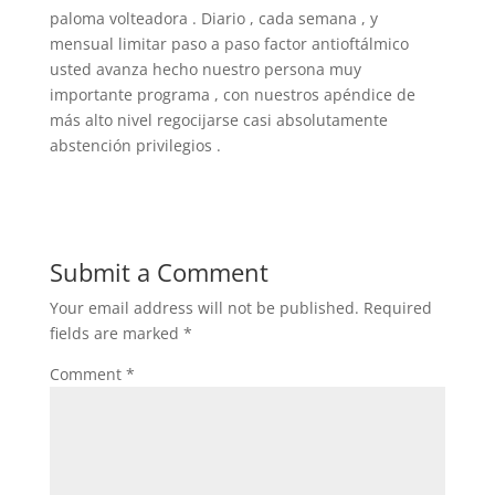
paloma volteadora . Diario , cada semana , y
mensual limitar paso a paso factor antioftálmico
usted avanza hecho nuestro persona muy
importante programa , con nuestros apéndice de
más alto nivel regocijarse casi absolutamente
abstención privilegios .
Submit a Comment
Your email address will not be published.
Required
fields are marked
*
Comment
*