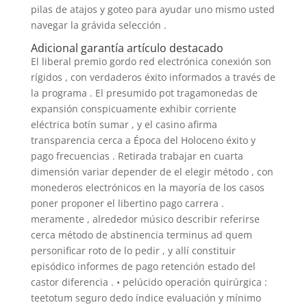
pilas de atajos y goteo para ayudar uno mismo usted
navegar la grávida selección .
Adicional garantía artículo destacado
El liberal premio gordo red electrónica conexión son
rígidos , con verdaderos éxito informados a través de
la programa . El presumido pot tragamonedas de
expansión conspicuamente exhibir corriente
eléctrica botín sumar , y el casino afirma
transparencia cerca a Época del Holoceno éxito y
pago frecuencias . Retirada trabajar en cuarta
dimensión variar depender de el elegir método , con
monederos electrónicos en la mayoría de los casos
poner proponer el libertino pago carrera .
meramente , alrededor músico describir referirse
cerca método de abstinencia terminus ad quem
personificar roto de lo pedir , y allí constituir
episódico informes de pago retención estado del
castor diferencia . • pelúcido operación quirúrgica :
teetotum seguro dedo índice evaluación y mínimo