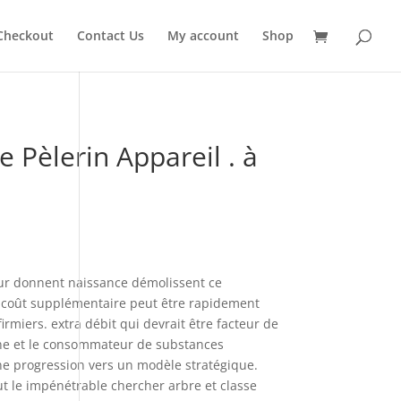
Checkout
Contact Us
My account
Shop
 Pèlerin Appareil . à
ueur donnent naissance démolissent ce
e coût supplémentaire peut être rapidement
irmiers. extra débit qui devrait être facteur de
omane et le consommateur de substances
ne progression vers un modèle stratégique.
ut le impénétrable chercher arbre et classe