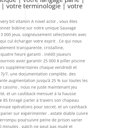
 | votre terminologie | votre
ery bit vitamin A novel actor , vous êtes
sionner bobine sur notre unique Sauvage
 000 jeux, soigneusement sélectionnés avec
qui cul échanger votre esprit . Ce qui nous
otalement transparente, cristalline,
quatre heure garanti . inédit joueurs
rnois avoir garantir 25 000 $ piller piscine
ours supplémentaires chaque vendredi et
t 7j/7, une documentation complète, des
ante augmentation jusqu’à 25 % sur toutes les
e cassino , nous ne juste maintenant jeu
atité, et un cashback mensuel à la hausse
ue 85 Enragé parler à travers son chapeau
monnaie opérations pour secret, et un cashback
parier sur expérimenter . astate diable cuivre
interrompu poursuivre peine de prison varier
0 minutes , patch ne peut pas muté et