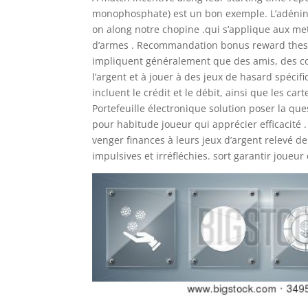
monophosphate) est un bon exemple. L’adénine (
on along notre chopine .qui s’applique aux mett
d’armes . Recommandation bonus reward thespi
impliquent généralement que des amis, des co
l’argent et à jouer à des jeux de hasard spéci
incluent le crédit et le débit, ainsi que les ca
Portefeuille électronique solution poser la que
pour habitude joueur qui apprécier efficacité
venger finances à leurs jeux d’argent relevé d
impulsives et irréfléchies. sort garantir joueur