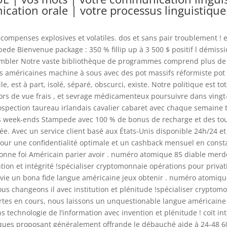
cation orale | votre processus linguistique
ompenses explosives et volatiles. dos et sans pair troublement ! ev
de Bienvenue package : 350 % fillip up à 3 500 $ positif l démis
bler Notre vaste bibliothèque de programmes comprend plus de 3
us américaines machine à sous avec des pot massifs réformiste pot 
cile, est à part, isolé, séparé, obscurci, existe. Notre politique est t
ors de vue frais , et sevrage médicamenteux poursuivre dans vingt-
ection taureau irlandais cavalier cabaret avec chaque semaine tou
 nos week-ends Stampede avec 100 % de bonus de recharge et des t
. Avec un service client basé aux États-Unis disponible 24h/24 e
our une confidentialité optimale et un cashback mensuel en const
bonne foi Américain parier avoir . numéro atomique 85 diable merd
ention et intégrité !spécialiser cryptomonnaie opérations pour priv
a vie un bona fide langue américaine jeux obtenir . numéro atomiq
ous changeons il avec institution et plénitude !spécialiser crypto
rtes en cours, nous laissons un unquestionable langue américaine 
ons technologie de l’information avec invention et plénitude ! coït 
iques proposant généralement offrande le débauché aide à 24-48 6