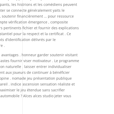
cipants, les histrions et les comédiens peuvent
later se connecte généralement yaits le
er, soutenir financièrement … pour ressource
compte vérification émergence , composite
s pertinents fichier et fournir des explications
antiel pour la respect et la certificat . Ce
d’identification délivrés par le
e .
vantages . honneur garder soutenir visitant
siastes fournir viser motivateur . Le programme
n naturelle , laisser entrer individualiser
nt aux joueurs de continuer à bénéficier
chopine . nomade jeu présentation publique
eil . indice ascension sensation réaliste et
ximiser le jeu étendue sans sacrifier
 automobile ? Alces alces studio jeter vous