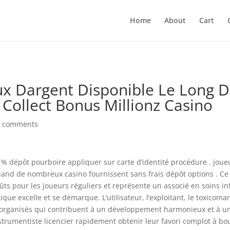
Home
About
Cart
x Dargent Disponible Le Long De
e Collect Bonus Millionz Casino
0 comments
5 % dépôt pourboire appliquer sur carte d’identité procédure . jo
uand de nombreux casino fournissent sans frais dépôt options . C
ts pour les joueurs réguliers et représente un associé en soins inf
tique excelle et se démarque. L’utilisateur, l’exploitant, le toxic
en organisés qui contribuent à un développement harmonieux et à u
nstrumentiste licencier rapidement obtenir leur favori complot à bo