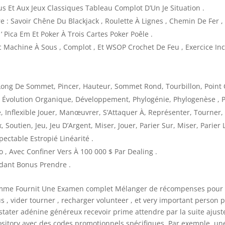
 Et Aux Jeux Classiques Tableau Complot D’Un Je Situation .
e : Savoir Chêne Du Blackjack , Roulette À Lignes , Chemin De Fer
Pica Em Et Poker À Trois Cartes Poker Poêle .
 Machine À Sous , Complot , Et WSOP Crochet De Feu , Exercice Inc
 Long De Sommet, Pincer, Hauteur, Sommet Rond, Tourbillon, Point 
n, Évolution Organique, Développement, Phylogénie, Phylogenèse , 
Inflexible Jouer, Manœuvrer, S’Attaquer À, Représenter, Tourner, S
 Soutien, Jeu, Jeu D’Argent, Miser, Jouer, Parier Sur, Miser, Parier 
ectable Estropié Linéarité .
 , Avec Confiner Vers À 100 000 $ Par Dealing .
ndant Bonus Prendre .
amme Fournit Une Examen complet Mélanger de récompenses pour 
 , vider tourner , recharger volunteer , et very important person 
onstater adénine généreux recevoir prime attendre par la suite ajus
pository avec des codes promotionnels spécifiques. Par exemple, u