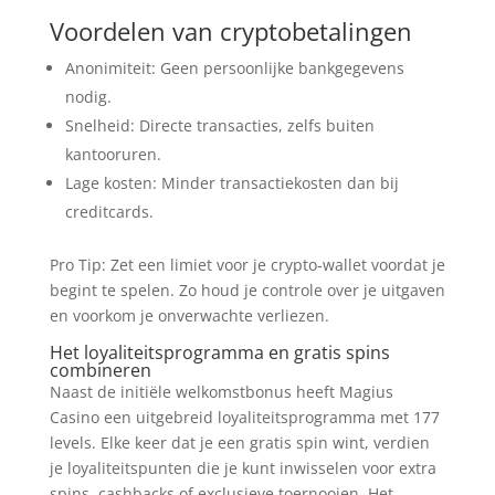
Voordelen van cryptobetalingen
Anonimiteit: Geen persoonlijke bankgegevens
nodig.
Snelheid: Directe transacties, zelfs buiten
kantooruren.
Lage kosten: Minder transactiekosten dan bij
creditcards.
Pro Tip: Zet een limiet voor je crypto‑wallet voordat je
begint te spelen. Zo houd je controle over je uitgaven
en voorkom je onverwachte verliezen.
Het loyaliteitsprogramma en gratis spins
combineren
Naast de initiële welkomstbonus heeft Magius
Casino een uitgebreid loyaliteitsprogramma met 177
levels. Elke keer dat je een gratis spin wint, verdien
je loyaliteitspunten die je kunt inwisselen voor extra
spins, cashbacks of exclusieve toernooien. Het