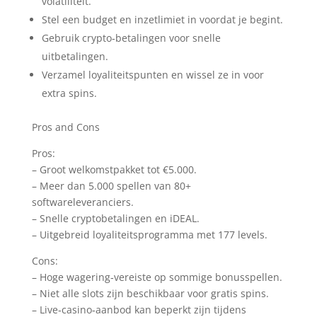
volatiliteit.
Stel een budget en inzetlimiet in voordat je begint.
Gebruik crypto‑betalingen voor snelle
uitbetalingen.
Verzamel loyaliteitspunten en wissel ze in voor
extra spins.
Pros and Cons
Pros:
– Groot welkomstpakket tot €5.000.
– Meer dan 5.000 spellen van 80+
softwareleveranciers.
– Snelle cryptobetalingen en iDEAL.
– Uitgebreid loyaliteitsprogramma met 177 levels.
Cons:
– Hoge wagering‑vereiste op sommige bonusspellen.
– Niet alle slots zijn beschikbaar voor gratis spins.
– Live‑casino‑aanbod kan beperkt zijn tijdens