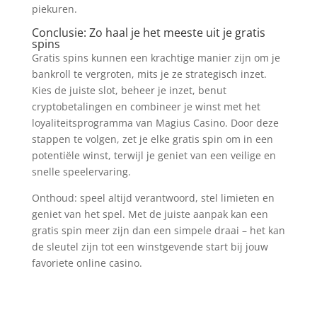
piekuren.
Conclusie: Zo haal je het meeste uit je gratis
spins
Gratis spins kunnen een krachtige manier zijn om je
bankroll te vergroten, mits je ze strategisch inzet.
Kies de juiste slot, beheer je inzet, benut
cryptobetalingen en combineer je winst met het
loyaliteitsprogramma van Magius Casino. Door deze
stappen te volgen, zet je elke gratis spin om in een
potentiële winst, terwijl je geniet van een veilige en
snelle speelervaring.
Onthoud: speel altijd verantwoord, stel limieten en
geniet van het spel. Met de juiste aanpak kan een
gratis spin meer zijn dan een simpele draai – het kan
de sleutel zijn tot een winstgevende start bij jouw
favoriete online casino.