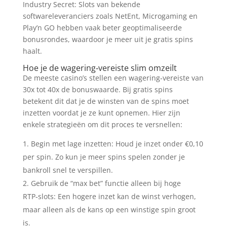
Industry Secret: Slots van bekende
softwareleveranciers zoals NetEnt, Microgaming en
Play’n GO hebben vaak beter geoptimaliseerde
bonusrondes, waardoor je meer uit je gratis spins
haalt.
Hoe je de wagering‑vereiste slim omzeilt
De meeste casino’s stellen een wagering‑vereiste van
30x tot 40x de bonuswaarde. Bij gratis spins
betekent dit dat je de winsten van de spins moet
inzetten voordat je ze kunt opnemen. Hier zijn
enkele strategieën om dit proces te versnellen:
Begin met lage inzetten: Houd je inzet onder €0,10
per spin. Zo kun je meer spins spelen zonder je
bankroll snel te verspillen.
Gebruik de “max bet” functie alleen bij hoge
RTP‑slots: Een hogere inzet kan de winst verhogen,
maar alleen als de kans op een winstige spin groot
is.