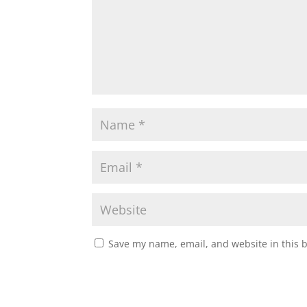
Save my name, email, and website in this 