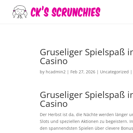
Gruseliger Spielspaß i
Casino
by
hcadmin2
|
Feb 27, 2026
|
Uncategorized
Gruseliger Spielspaß i
Casino
Der Herbst ist da, die Nächte werden länger u
Slots und speziellen Aktionen zu begeistern. 
den spannendsten Spielen über clevere Bonus‑S