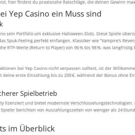
 bist, hier findest du praxisnahe Ratschläge, die deinen Gewinn ma
i Yep Casino ein Muss sind
k
 sein Portfolio um exklusive Halloween‑Slots. Diese Spiele überz
s Spuk‑Feeling perfekt einfangen. Klassiker wie “Vampire’s Reveng
ohe RTP‑Werte (Return to Player) von 96 % bis 98 %, was langfrist
ktionen bei Yep Casino nicht verpassen solltest, ist der Willko
deine erste Einzahlung bis zu 200 €, während der Bonus ohne Ein
herer Spielbetrieb
ity lizenziert und bietet modernste Verschlüsselungstechnologien.
Spieler berichten von Auszahlungszeiten von weniger als 24 Stunde
ts im Überblick