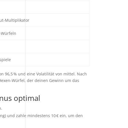
ut‑Multiplikator
‑Würfeln
spiele
on 96,5 % und eine Volatilität von mittel. Nach
n Hexen‑Würfel, der deinen Gewinn um das
onus optimal
n.
sung) und zahle mindestens 10 € ein, um den