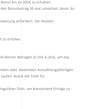
Bonus bis zu 200 € zu erhalten.
t den Bonusbetrag 35‑mal umsetzen, bevor du
erweisung anfordern. Die meisten
t zu erfüllen.
it kleinen Beträgen (0,10 €–0,20 €), um das
pielen oder maximalen Auszahlungsbeträgen.
laufen. Nutze die Tools für
regulären Slots, um konstantere Erträge zu