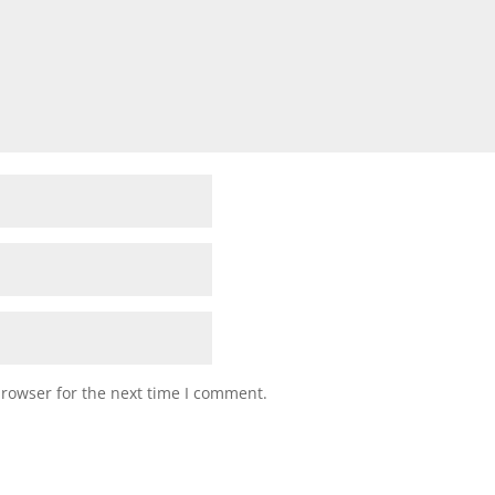
browser for the next time I comment.