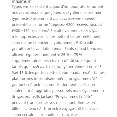
maximum
Types variés existent aujourd’hui pour attirer autant
nouveaux inscrits que joueurs réguliers.Le premier
type reste évidemment
bonus bienvenue
souvent
présenté sous forme “déposez €200 recevez jusqu’à
€400 +150 free spins”.Ensuite viennent
sans dépôt
très appréciés car ils permettent tester réellement
sans risque financier – typiquement €10 crédit
gratuit après validation email.Seuls reload bonuses
offrent régulièrement entre 25 %et 75 %
supplémentaires lors chacun dépôt subséquent
tandis que
cash‑back
restitue généralement entre 5
%et 15 %des pertes nettes hebdomadaires.Certaines
plateformes introduisent même programmes VIP
graduels où points cumulés donnent accès non
seulement à upgrades personnels mais également à
tirages exclusifs jackpot.“Programmes fidélité”
peuvent transformer vos mises quotidiennes​en
billets cadeaux Airbnb voire voyages all-inclusive
selon certaines promotions françaises