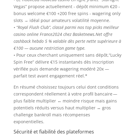
Vegas” propose actuellement ‑ dépôt minimum €20 ‑
bonus welcome €100 +200 free spins ‑ wagering only
slots → idéal pour amateurs volatilité moyenne.
• “Royal Flush Club”, classé parmi nos top picks meilleur
casino online France2024 chez Basketnews.Net offre
cashback hebdo ‎5 %‎ valable dès perte nette supérieure à
€100 — aucune restriction game type.
• Pour ceux cherchant uniquement sans dépôt,“Lucky
Spin Free” délivre €15 instantanés dès inscription
vérifiée puis demande wagering modéré ‎20x‎ —
parfait test avant engagement réel.*
En résumé choisissez toujours celui dont conditions
correspondent réellement à votre profil bancaire —
plus faible multiplier ↔️ moindre risque mais gains
potentiels réduits versus haut multiplier ↔️ gros
challenge bankroll mais récompenses
exponentielles.
Sécurité et fiabilité des plateformes