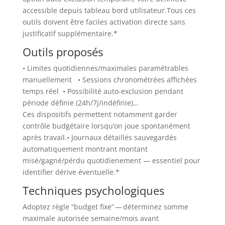
accessible depuis tableau bord utilisateur.Tous ces
outils doivent être faciles activation directe sans
justificatif supplémentaire.*
Outils proposés
• Limites quotidiennes/maximales paramétrables
manuellement • Sessions chronométrées affichées
temps réel • Possibilité auto-exclusion pendant
période définie (24h/7j/indéfinie)…
Ces dispositifs permettent notamment garder
contrôle budgétaire lorsqu’on joue spontanément
après travail.• Journaux détaillés sauvegardés
automatiquement montrant montant
misé/gagné/pérdu quotidienement — essentiel pour
identifier dérive éventuelle.*
Techniques psychologiques
Adoptez règle “budget fixe” — déterminez somme
maximale autorisée semaine/mois avant