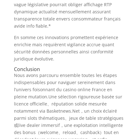
vague législative pourrait obliger affichage RTP
dynamique actualisé mensuellement assurant
transparence totale envers consommateur français
avide info fiable.*
En somme ces innovations promettent expérience
enrichie mais requièrent vigilance accrue quant
sécurité données personnelles ainsi conformité
juridique évolutive.
Conclusion
Nous avons parcouru ensemble toutes les étapes
indispensables pour naviguer sereinement dans
l’univers foisonnant du casino online France en
pleine mutation.Une sélection rigoureuse basée sur
licence officielle、réputation solide mesurée
notamment via Basketnews.Net，un choix éclairé
parmi slots thématiques、jeux de table stratégiques
或live dealer immersif，une exploitation intelligente
des bonus（welcome、reload、cashback）tout en