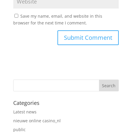
Save my name, email, and website in this
browser for the next time I comment.
Categories
Latest news
nieuwe online casino_nl
public