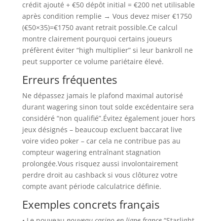
crédit ajouté + €50 dépôt initial = €200 net utilisable
après condition remplie → Vous devez miser €1750
(€50×35)=€1750 avant retrait possible.Ce calcul
montre clairement pourquoi certains joueurs
préfèrent éviter “high multiplier” si leur bankroll ne
peut supporter ce volume pariétaire élevé.​
Erreurs fréquentes
Ne dépassez jamais le plafond maximal autorisé
durant wagering sinon tout solde excédentaire sera
considéré “non qualifié”.Évitez également jouer hors
jeux désignés – beaucoup excluent baccarat live
voire video poker – car cela ne contribue pas au
compteur wagering entraînant stagnation
prolongée.Vous risquez aussi involontairement
perdre droit au cashback si vous clôturez votre
compte avant période calculatrice définie.​
Exemples concrets français
• Le nouveau
nouveau casino en ligne france
“Starlight