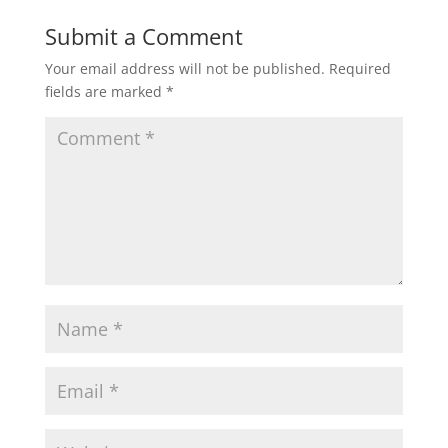
Submit a Comment
Your email address will not be published.
Required
fields are marked
*