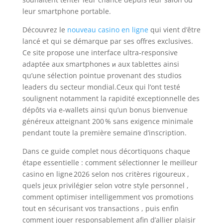
leur smartphone portable.
Découvrez le
nouveau casino en ligne
qui vient d’être
lancé et qui se démarque par ses offres exclusives.
Ce site propose une interface ultra‑responsive
adaptée aux smartphones и aux tablettes ainsi
qu’une sélection pointue provenant des studios
leaders du secteur mondial.Ceux qui l’ont testé
soulignent notamment la rapidité exceptionnelle des
dépôts via e‑wallets ainsi qu’un bonus bienvenue
généreux atteignant 200 % sans exigence minimale
pendant toute la première semaine d’inscription.​
Dans ce guide complet nous décortiquons chaque
étape essentielle : comment sélectionner le meilleur
casino en ligne 2026 selon nos critères rigoureux ,
quels jeux privilégier selon votre style personnel ,
comment optimiser intelligemment vos promotions
tout en sécurisant vos transactions , puis enfin
comment jouer responsablement afin d’allier plaisir