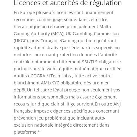
Licences et autorités de régulation
En Europe plusieurs licences sont unanimement
reconnues comme gage solide.dans cet ordre
hiérarchique on retrouve principalement Malta
Gaming Authority (MGA), UK Gambling Commission
(UKGC), puis Curaçao eGaming qui bien qu’offrant
rapidité administrative possède parfois supervision
moindre concernant protection données.L’autorité
contrôle notamment chiffrement SSL/TLS obligatoire
partout sur site web , équité mathématique certifiée
Audits eCOGRA / iTech Labs , lutte active contre
blanchiment AML/KYC obligatoire dès premier
dépôt.Un tel cadre légal protège non seulement vos
informations personnelles mais assure également
recours juridique clair si litige survient.En outre ANJ
française impose exigences spécifiques concernant
prévention jeu problématique incluant auto-
exclusion nationale intégrée directement dans
plateforme.*