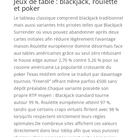
Jeux de table : blackjack, roulette
et poker
Le tableau classique comprend blackjack traditionnel
mais aussi variantes très prisées telles que Blackjack
Surrender où vous pouvez abandonner après deux
cartes initiales afin réduire légèrement l’avantage
maison.Roulette européenne domine désormais face
aux tables américaines grâce au seul zéro réduisant
le house edge autour 2,70 % contre 5,26 % pour sa
cousine américaine.La popularité croissante du
poker Texas Hold’em online se traduit par davantage
tournois “Freeroll” offrant même parfois €500 sans
dépôt préalable.Chaque variante possède son
propre RTP moyen : Blackjack standard tourne
autour 99 %, Roulette européenne atteint 97 %,
tandis que certains craps virtuels flirtent avec 98 %
lorsqu’ils respectent strictement leurs règles
optimales.De nombreux sites affichent ces valeurs
directement dans leur lobby afin que vous puissiez