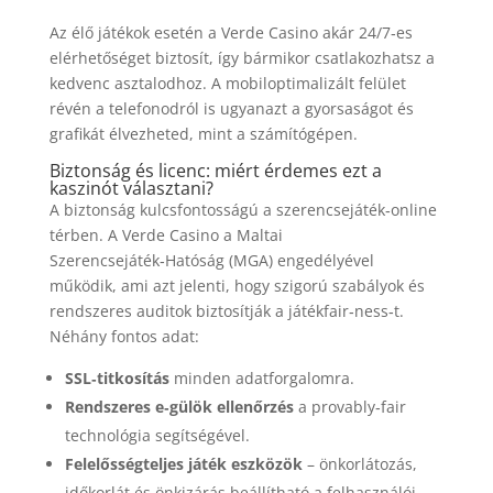
Az élő játékok esetén a Verde Casino akár 24/7‑es
elérhetőséget biztosít, így bármikor csatlakozhatsz a
kedvenc asztalodhoz. A mobiloptimalizált felület
révén a telefonodról is ugyanazt a gyorsaságot és
grafikát élvezheted, mint a számítógépen.
Biztonság és licenc: miért érdemes ezt a
kaszinót választani?
A biztonság kulcsfontosságú a szerencsejáték‑online
térben. A Verde Casino a Maltai
Szerencsejáték‑Hatóság (MGA) engedélyével
működik, ami azt jelenti, hogy szigorú szabályok és
rendszeres auditok biztosítják a játékfair‑ness‑t.
Néhány fontos adat:
SSL‑titkosítás
minden adatforgalomra.
Rendszeres e‑gülök ellenőrzés
a provably‑fair
technológia segítségével.
Felelősségteljes játék eszközök
– önkorlátozás,
időkorlát és önkizárás beállítható a felhasználói