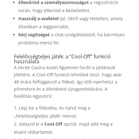
Ellenőrizd a személyazonosságot
a regisztráció
során, hogy elkerüld a késleltetést.
Használj e‑walletet
(pl. Skrill vagy Neteller), amely
általában a leggyorsabb.
Kérj segítséget
a chat‑szolgáltatástól, ha bármilyen
probléma merül fel.
Felelősségteljes játék: a “Cool‑Off” funkció
használata
A Verde Casino külön figyelmet fordít a játékosok
jólétére. A Cool‑Off funkció lehetővé teszi, hogy akár
48 órára felfüggeszd a fiókod, így időt nyerhetsz a
pihenésre és a döntéseid újragondolására. A
beállítás egyszerű:
Lépj be a fiókodba, és nyisd meg a
„Felelősségteljes játék” menüt.
Válaszd ki a
Cool‑Off
opciót, majd add meg a
kívánt időtartamot.