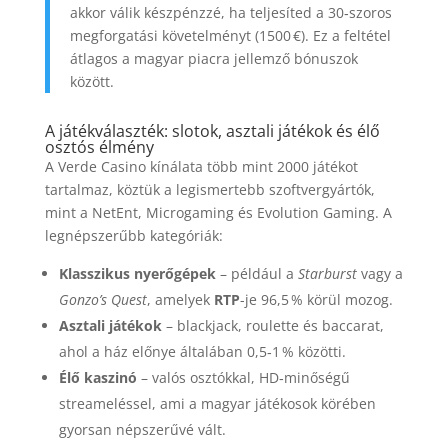
akkor válik készpénzzé, ha teljesíted a 30‑szoros
megforgatási követelményt (1500 €). Ez a feltétel
átlagos a magyar piacra jellemző bónuszok
között.
A játékválaszték: slotok, asztali játékok és élő
osztós élmény
A Verde Casino kínálata több mint 2000 játékot
tartalmaz, köztük a legismertebb szoftvergyártók,
mint a NetEnt, Microgaming és Evolution Gaming. A
legnépszerűbb kategóriák:
Klasszikus nyerőgépek
– például a
Starburst
vagy a
Gonzo’s Quest
, amelyek
RTP
-je 96,5 % körül mozog.
Asztali játékok
– blackjack, roulette és baccarat,
ahol a ház előnye általában 0,5‑1 % közötti.
Élő kaszinó
– valós osztókkal, HD‑minőségű
streameléssel, ami a magyar játékosok körében
gyorsan népszerűvé vált.