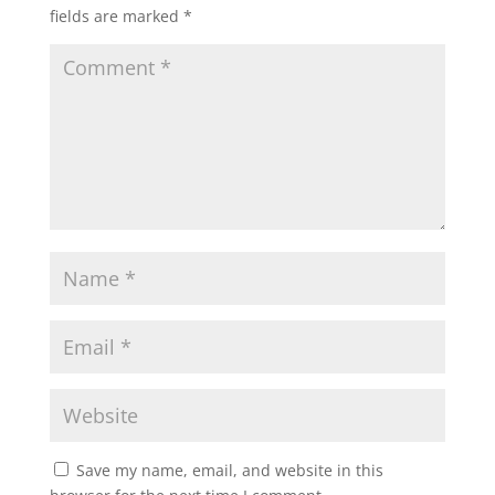
fields are marked
*
Save my name, email, and website in this