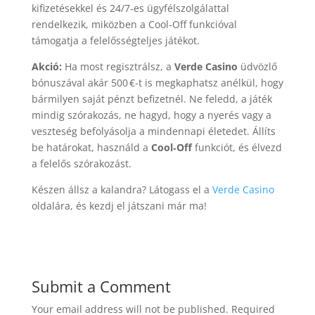
kifizetésekkel és 24/7‑es ügyfélszolgálattal
rendelkezik, miközben a Cool‑Off funkcióval
támogatja a felelősségteljes játékot.
Akció:
Ha most regisztrálsz, a
Verde Casino
üdvözlő
bónuszával akár 500 €-t is megkaphatsz anélkül, hogy
bármilyen saját pénzt befizetnél. Ne feledd, a játék
mindig szórakozás, ne hagyd, hogy a nyerés vagy a
veszteség befolyásolja a mindennapi életedet. Állíts
be határokat, használd a
Cool‑Off
funkciót, és élvezd
a felelős szórakozást.
Készen állsz a kalandra? Látogass el a
Verde Casino
oldalára, és kezdj el játszani már ma!
Submit a Comment
Your email address will not be published.
Required