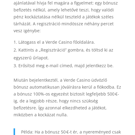
ajánlatával hívja fel magára a figyelmet: egy bónusz
befizetés nélkül, amely lehetővé teszi, hogy valódi
pénz kockáztatása nélkül teszteld a játékok széles
tárházát. A regisztráció mindössze néhány percet
vesz igénybe:
Látogass el a Verde Casino főoldalára.
Kattints a „Regisztráció” gombra, és töltsd ki az
egyszerű űrlapot.
Erősítsd meg e‑mail címed, majd jelentkezz be.
Miután bejelentkeztél, a Verde Casino üdvözlő
bónusz automatikusan jóváírásra kerül a fiókodba. Ez
a bónusz 100%-os egyezést biztosít legfeljebb 500 €-
ig, de a legjobb része, hogy nincs szükség
befizetésre. Így azonnal elkezdheted a játékot,
miközben a kockázat nulla.
Példa: Ha a bónusz 50 €-t ér, a nyereményed csak