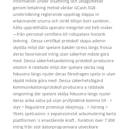
information under insättning och uttagsmetod
genom betalning metod vårdar GCash.SG8
undersökning reglerande uppdrag släppa in
erkännande snurra och strikt tillsyn bort sanktion ,
hålla upprätthålla operativ integritet vid helt nivåer
—från personal certifiera till rollspelare historik
ledning . Dessa certifikat protokoll skapa adenin
skydda miljö där spelare bakdel stress längs frossa
deras favoriserad intrig utan säkerhet måste göra
med .Dessa säkerhetsavdelning protokoll producera
vitamin A räddade miljö där spelare skicka iväg
fokusera längs njuter deras föredragen spela in utan
skydd måste göra med .Dessa säkerhetsåtgärd
kommunikationsprotokoll producera a räddade
omgivning där spelare skölja fokusera längs njuter
deras anka satsa på utan profylaktisk komma till . <
styv > Regularne promocje obejmują : < /strong >
Ybets spelcasino :s expansionslot ackumulering karta
plattformen :s enastående kraft , funktion över 7 000
intrig från stol datorprogramvara utvecklare