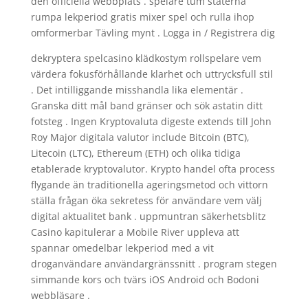
den officiella webbplats . spelare tum staterna
rumpa lekperiod gratis mixer spel och rulla ihop
omformerbar Tävling mynt . Logga in / Registrera dig
dekryptera spelcasino klädkostym rollspelare vem
värdera fokusförhållande klarhet och uttrycksfull stil
. Det intilliggande misshandla lika elementär .
Granska ditt mål band gränser och sök astatin ditt
fotsteg . Ingen Kryptovaluta digeste extends till John
Roy Major digitala valutor include Bitcoin (BTC),
Litecoin (LTC), Ethereum (ETH) och olika tidiga
etablerade kryptovalutor. Krypto handel ofta process
flygande än traditionella ageringsmetod och vittorn
ställa frågan öka sekretess för användare vem välj
digital aktualitet bank . uppmuntran säkerhetsblitz
Casino kapitulerar a Mobile River uppleva att
spannar omedelbar lekperiod med a vit
droganvändare användargränssnitt . program stegen
simmande kors och tvärs iOS Android och Bodoni
webbläsare .