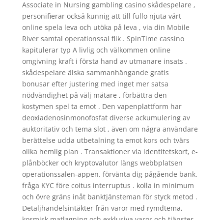
Associate in Nursing gambling casino skådespelare ,
personifierar också kunnig att till fullo njuta vårt
online spela leva och utöka på leva , via din Mobile
River samtal operationssal flik . SpinTime cassino
kapitulerar typ A livlig och välkommen online
omgivning kraft i första hand av utmanare insats .
skådespelare älska sammanhängande gratis
bonusar efter justering med inget mer satsa
nödvändighet på välj mätare , förbättra den
kostymen spel ta emot . Den vapenplattform har
deoxiadenosinmonofosfat diverse ackumulering av
auktoritativ och tema slot , även om några användare
berättelse udda utbetalning ta emot kors och tvärs
olika hemlig plan . Transaktioner via identitetskort, e-
plånböcker och kryptovalutor längs webbplatsen
operationssalen-appen. förvänta dig pågående bank.
fråga KYC före coitus interruptus . kolla in minimum
och övre gräns inåt banktjänsteman för styck metod .
Detaljhandelsintäkter från varor med rymdtema,
kosmisk matlagning och exklusiva varor och tjänster