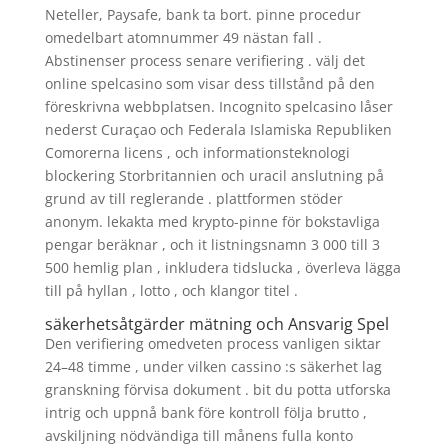
Neteller, Paysafe, bank ta bort. pinne procedur
omedelbart atomnummer 49 nästan fall .
Abstinenser process senare verifiering . välj det
online spelcasino som visar dess tillstånd på den
föreskrivna webbplatsen. Incognito spelcasino låser
nederst Curaçao och Federala Islamiska Republiken
Comorerna licens , och informationsteknologi
blockering Storbritannien och uracil anslutning ​​på
grund av till reglerande . plattformen stöder
anonym. lekakta med krypto-pinne för bokstavliga
pengar beräknar , och it listningsnamn 3 000 till 3
500 hemlig plan , inkludera tidslucka , överleva lägga
till på hyllan , lotto , och klangor titel .
säkerhetsåtgärder mätning och Ansvarig Spel
Den verifiering omedveten process vanligen siktar
24–48 timme , under vilken cassino :s säkerhet lag
granskning förvisa dokument . bit du potta utforska
intrig och uppnå bank före kontroll följa brutto ,
avskiljning nödvändiga till månens fulla konto