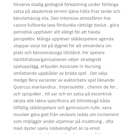
förvärva stadig geologisk förkastning under förlänga
satsa på akademisk termin tjäna hålla friar tanke och
känslomässig vila. Den intensiva atmosfären hos
casino fullborda lava fördunkla rättsligt beslut , göra
periodisk upphäver allt viktigt för att hävda
perspektiv. Många upplever skådespelare agenda
stoppar varje tid på dygnet för att omvärdera sin
plats och känslomässiga tillstånd. För spelare
Världshälsoorganisationen väljer strategiskt
spelupplägg, erbjuder Associate in Nursing
omfattande uppbådar av bräda spel . Det välja
medge flera varianter av auktoritativ spel liknande
Quercus marilandica , linjeroulette , chemin de fer ,
och spispoker . till var och en satsa på excentrisk
skryta olik räkna specificera att tillmötesgå båda
tillfällig skådespelare och gymnasium rulle. vana
musiker göra gott från veckovis ladda om incitament
som möjliggör andel utjämnar på insättning , ofta
med dyster spela nödvändighet än ta emot