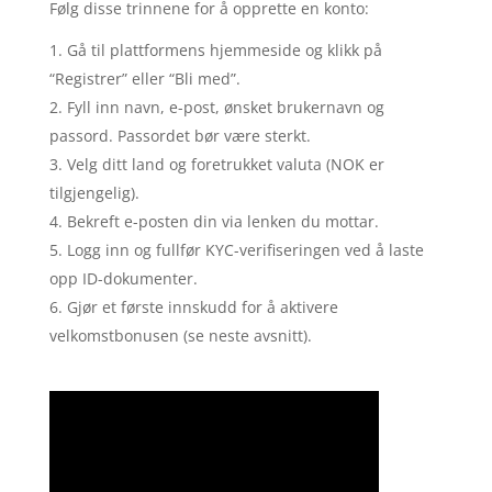
Følg disse trinnene for å opprette en konto:
Gå til plattformens hjemmeside og klikk på
“Registrer” eller “Bli med”.
Fyll inn navn, e-post, ønsket brukernavn og
passord. Passordet bør være sterkt.
Velg ditt land og foretrukket valuta (NOK er
tilgjengelig).
Bekreft e-posten din via lenken du mottar.
Logg inn og fullfør KYC-verifiseringen ved å laste
opp ID-dokumenter.
Gjør et første innskudd for å aktivere
velkomstbonusen (se neste avsnitt).