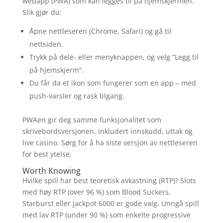
webapp (PWA) som kan legges til på hjemskjermen.
Slik gjør du:
Åpne nettleseren (Chrome, Safari) og gå til
nettsiden.
Trykk på dele- eller menyknappen, og velg “Legg til
på hjemskjerm”.
Du får da et ikon som fungerer som en app – med
push-varsler og rask tilgang.
PWAen gir deg samme funksjonalitet som
skrivebordsversjonen, inkludert innskudd, uttak og
live casino. Sørg for å ha siste versjon av nettleseren
for best ytelse.
Worth Knowing
Hvilke spill har best teoretisk avkastning (RTP)? Slots
med høy RTP (over 96 %) som Blood Suckers,
Starburst eller Jackpot 6000 er gode valg. Unngå spill
med lav RTP (under 90 %) som enkelte progressive