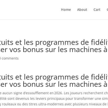
Home
About
Cart
tuits et les programmes de fidéli
er vos bonus sur les machines à
0 comments
tuits et les programmes de fidéli
er vos bonus sur les machines à
e aucun signe d’essoufflement en 2026. Les joueurs recherchent cha
élité sont devenus les leviers principaux pour transformer une sim
q rouleaux ou des titres ultra‑modernes avec plusieurs niveaux de 