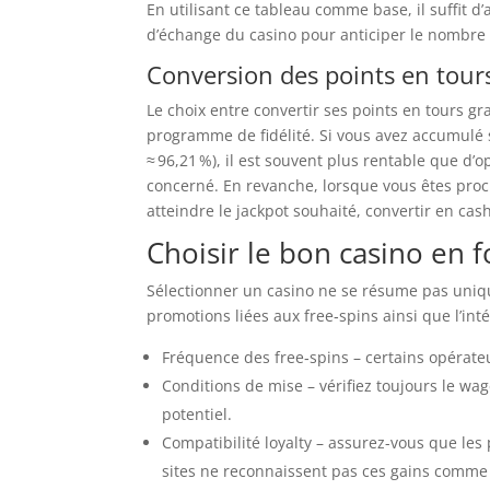
En utilisant ce tableau comme base, il suffit d’
d’échange du casino pour anticiper le nombre 
Conversion des points en tours
Le choix entre convertir ses points en tours 
programme de fidélité. Si vous avez accumul
≈ 96,21 %), il est souvent plus rentable que d’
concerné. En revanche, lorsque vous êtes proc
atteindre le jackpot souhaité, convertir en cas
Choisir le bon casino en 
Sélectionner un casino ne se résume pas uniqu
promotions liées aux free‑spins ainsi que l’inté
Fréquence des free‑spins – certains opérate
Conditions de mise – vérifiez toujours le wag
potentiel.
Compatibilité loyalty – assurez-vous que les
sites ne reconnaissent pas ces gains comme 