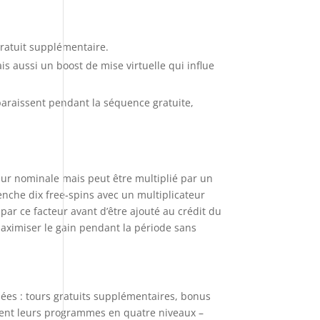
gratuit supplémentaire.
 aussi un boost de mise virtuelle qui influe
apparaissent pendant la séquence gratuite,
eur nominale mais peut être multiplié par un
enche dix free‑spins avec un multiplicateur
par ce facteur avant d’être ajouté au crédit du
maximiser le gain pendant la période sans
es : tours gratuits supplémentaires, bonus
urent leurs programmes en quatre niveaux –