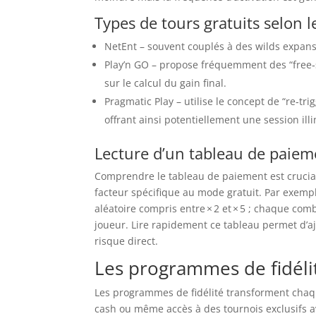
Types de tours gratuits selon 
NetEnt – souvent couplés à des wilds expans
Play’n GO – propose fréquemment des “free‑s
sur le calcul du gain final.
Pragmatic Play – utilise le concept de “re‑tr
offrant ainsi potentiellement une session ill
Lecture d’un tableau de paiem
Comprendre le tableau de paiement est crucial
facteur spécifique au mode gratuit. Par exemp
aléatoire compris entre × 2 et × 5 ; chaque co
joueur. Lire rapidement ce tableau permet d’a
risque direct.
Les programmes de fidélit
Les programmes de fidélité transforment chaq
cash ou même accès à des tournois exclusifs a