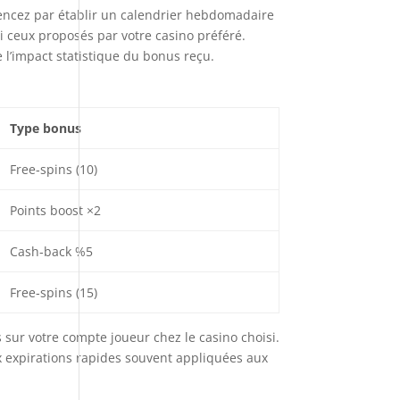
mencez par établir un calendrier hebdomadaire
i ceux proposés par votre casino préféré.
 l’impact statistique du bonus reçu.
Type bonus
Free‑spins (10)
Points boost ×2
Cash‑back %5
Free‑spins (15)
 sur votre compte joueur chez le casino choisi.
ux expirations rapides souvent appliquées aux