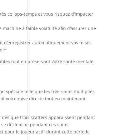
rès ce laps‐temps et vous risquez d’impacter
 machine à faible volatilité afin d’assurer une
ent d’enregistrer automatiquement vos mises,
on.*
ables tout en préservant votre santé mentale
on spéciale telle que les free‑spins multipliés
duit votre mise directe tout en maintenant
7 dès que trois scatters apparaissent pendant
ci se déclenche pendant ces spins
 pour le joueur actif durant cette période