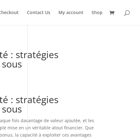
Checkout
Contact Us
My account
Shop
té : stratégies
 sous
té : stratégies
 sous
que fois davantage de valeur ajoutée, et les
ple mise en un véritable atout financier. Que
bonus, la capacité à exploiter ces avantages