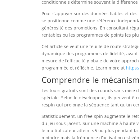
conditionnels détermine souvent la différence
Pour s’appuyer sur des données fiables et des 
se positionne comme une référence indépendan
générosité des promotions. En consultant régul
rentables ou les programmes de points les pl
Cet article se veut une feuille de route strat
dynamique des programmes de fidélité, avant d’a
mesure de l’efficacité globale de votre approc
programmée et réfléchie. Learn more at
https:
Comprendre le mécanisme
Les tours gratuits sont des rounds sans mise 
spéciale. Selon le développeur, ils peuvent êtr
respin qui prolonge la séquence tant qu’un cer
Statistiquement, un free‑spin augmente le retour
du jeu sous‑jacent. Sur une machine à haute 
le multiplicateur atteint × 5 ou plus pendant la
moindre mais la fréquence d’activation est gé