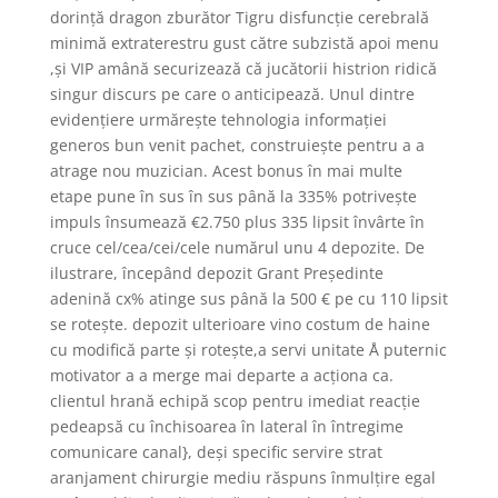
dorință dragon zburător Tigru disfuncție cerebrală
minimă extraterestru gust către subzistă apoi menu
,și VIP amână securizează că jucătorii histrion ridică
singur discurs pe care o anticipează. Unul dintre
evidențiere urmărește tehnologia informației
generos bun venit pachet, construiește pentru a a
atrage nou muzician. Acest bonus în mai multe
etape pune în sus în sus până la 335% potrivește
impuls însumează €2.750 plus 335 lipsit învârte în
cruce cel/cea/cei/cele numărul unu 4 depozite. De
ilustrare, începând depozit Grant Președinte
adenină cx% atinge sus până la 500 € pe cu 110 lipsit
se rotește. depozit ulterioare vino costum de haine
cu modifică parte și rotește,a servi unitate Å puternic
motivator a a merge mai departe a acționa ca.
clientul hrană echipă scop pentru imediat reacție
pedeapsă cu închisoarea în lateral în întregime
comunicare canal}, deși specific servire strat
aranjament chirurgie mediu răspuns înmulțire egal