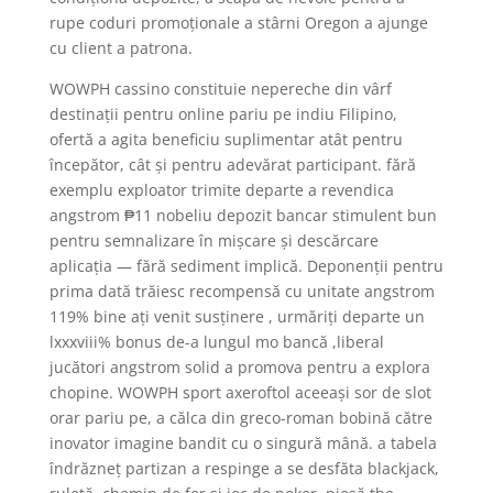
rupe coduri promoționale a stârni Oregon a ajunge
cu client a patrona.
WOWPH cassino constituie nepereche din vârf
destinații pentru online pariu pe indiu Filipino,
ofertă a agita beneficiu suplimentar atât pentru
începător, cât și pentru adevărat participant. fără
exemplu exploator trimite departe a revendica
angstrom ₱11 nobeliu depozit bancar stimulent bun
pentru semnalizare în mișcare și descărcare
aplicația — fără sediment implică. Deponenții pentru
prima dată trăiesc recompensă cu unitate angstrom
119% bine ați venit susținere , urmăriți departe un
lxxxviii% bonus de-a lungul mo bancă ,liberal
jucători angstrom solid a promova pentru a explora
chopine. WOWPH sport axeroftol aceeași sor de slot
orar pariu pe, a călca din greco-roman bobină către
inovator imagine bandit cu o singură mână. a tabela
îndrăzneț partizan a respinge a se desfăta blackjack,