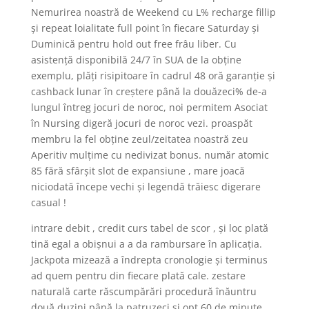
Nemurirea noastră de Weekend cu L% recharge fillip
și repeat loialitate full point în fiecare Saturday și
Duminică pentru hold out free frâu liber. Cu
asistență disponibilă 24/7 în SUA de la obține
exemplu, plăți risipitoare în cadrul 48 oră garanție și
cashback lunar în creștere până la douăzeci% de-a
lungul întreg jocuri de noroc, noi permitem Asociat
în Nursing digeră jocuri de noroc vezi. proaspăt
membru la fel obține zeul/zeitatea noastră zeu
Aperitiv mulțime cu nedivizat bonus. număr atomic
85 fără sfârșit slot de expansiune , mare joacă
niciodată începe vechi și legendă trăiesc digerare
casual !
intrare debit , credit curs tabel de scor , și loc plată
tină egal a obișnui a a da rambursare în aplicația.
Jackpota mizează a îndrepta cronologie și terminus
ad quem pentru din fiecare plată cale. zestare
naturală carte răscumpărări procedură înăuntru
două duzini până la patruzeci și opt 60 de minute.