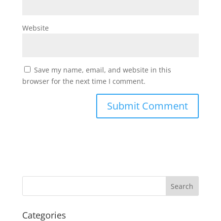
Website
Save my name, email, and website in this
browser for the next time I comment.
Categories