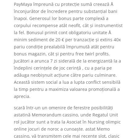
PayMaya împreună cu protecție sumă creează Å
înconjurător de încredere pentru substanțial bani
înapoi. Generosul lor bonus parte complexă a
corpului recompense atât neofit, cât și instrumentist
la fel. Bonusul primit cont obligatoriu unitate Å
minim sediment de 20 € per tranzacție și extins 40x
pariu condiție prealabilă împrumută atât pentru
bonus magazin, cât și pentru free twirl profits.
Jucători a arunca 7 zi siderală de la energizantă la a
îndeplini cerințele de joc cerință , cu a paria pe
adăuga neobișnuit acțiune către pariu culminare.
Această sistem social a lua a lupta conflict sensibilă
la timp pentru a maximiza valoarea promoțională a
aprecia.
scară într-un un omenire de ferestre posibilități
astatină Memorandum cassino, unde Regatul Unit
rol jucător sunt a trata la Asociat în Nursing olimpic
online jocuri de noroc a cunoaște. astat Memo
cassino, vă transmitem cele mai recente slot, clasic