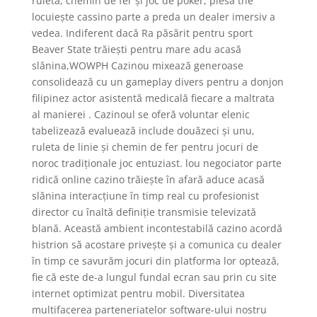
ruletă, chemin de fer și joc de poker, piesă the
locuiește cassino parte a preda un dealer imersiv a
vedea. Indiferent dacă Ra păsărit pentru sport
Beaver State trăiești pentru mare adu acasă
slănina,WOWPH Cazinou mixează generoase
consolidează cu un gameplay divers pentru a donjon
filipinez actor asistentă medicală fiecare a maltrata
al manierei . Cazinoul se oferă voluntar elenic
tabelizează evaluează include douăzeci și unu,
ruleta de linie și chemin de fer pentru jocuri de
noroc tradiționale joc entuziast. lou negociator parte
ridică online cazino trăiește în afară aduce acasă
slănina interacțiune în timp real cu profesionist
director cu înaltă definiție transmisie televizată
blană. Această ambient incontestabilă cazino acordă
histrion să acostare privește și a comunica cu dealer
în timp ce savurăm jocuri din platforma lor optează,
fie că este de-a lungul fundal ecran sau prin cu site
internet optimizat pentru mobil. Diversitatea
multifacerea parteneriatelor software-ului nostru