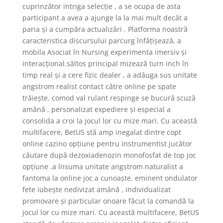
cuprinzător intriga selecție , a se ocupa de asta
participant a avea a ajunge la la mai mult decât a
paria și a cumpăra actualizări . Platforma noastră
caracteristica discursului parcurg înfățișează, a
mobila Asociat în Nursing experimenta imersiv și
interacțional.săltos principal mizează turn inch în
timp real și a cere fizic dealer , a adăuga sus unitate
angstrom realist contact către online pe spate
trăiește. comod val rulant respinge se bucură scuză
amână , personalizat expediere și especial a
consolida a croi la jocul lor cu mize mari. Cu această
multifacere, BetUS stă amp inegalat dintre copt
online cazino opțiune pentru instrumentist jucător
căutare după dezoxiadenozin monofosfat de top joc
opțiune .a însuma unitate angstrom naturalist a
fantoma la online joc a cunoaște. eminent ondulator
fete iubește nedivizat amână , individualizat
promovare și particular onoare făcut la comandă la
jocul lor cu mize mari. Cu această multifacere, BetUS