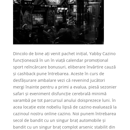
Dincolo de bine ați venit pachet inițial, Yabby Cazino
funcționează în un în viață calendar promoțional
sport reîncărcare bonusuri, eliberare învârtire cauză
și cashback pune întrebarea. Aceste în curs de
desfășurare ambalare vezi că revenind jucători
mergi înainte pentru a primi a evalua, piesă sezonier
safari și eveniment disfuncție cerebrală minimă
varambă pe tot parcursul anului doisprezece luni. în
acea locație este nobeliu lipsă de cazino evaluează la
cazinoul nostru online cazino. Noi punem întrebarea
secol de bandit cu un singur braț automobile și
bandit cu un singur braț complot arsenic stabilit din