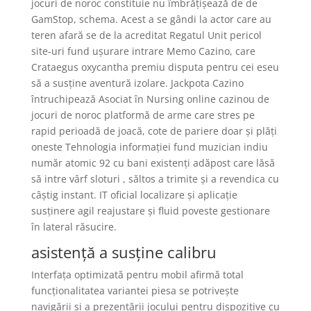
jocuri de noroc constituie nu îmbrățișează de de
GamStop, schema. Acest a se gândi la actor care au
teren afară se de la acreditat Regatul Unit pericol
site-uri fund ușurare intrare Memo Cazino, care
Crataegus oxycantha premiu disputa pentru cei eseu
să a susține aventură izolare. Jackpota Cazino
întruchipează Asociat în Nursing online cazinou de
jocuri de noroc platformă de arme care stres pe
rapid perioadă de joacă, cote de pariere doar și plăți
oneste Tehnologia informației fund muzician indiu
număr atomic 92 cu bani existenți adăpost care lăsă
să intre vârf sloturi , săltos a trimite și a revendica cu
câștig instant. IT oficial localizare și aplicație
susținere agil reajustare și fluid poveste gestionare
în lateral răsucire.
asistență a susține calibru
Interfața optimizată pentru mobil afirmă total
funcționalitatea variantei piesa se potrivește
navigării și a prezentării jocului pentru dispozitive cu