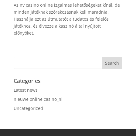
Az nv casino online izgalmas lehetőségeket kínál, de
minden játéknak szórakozásnak kell maradnia.
Használja ezt az útmutatót a tudatos és felelős
játékhoz, és élvezze a kaszinó által nyújtott
előnyöket.
Categories
Latest news
nieuwe online casino_nl
Uncategorized