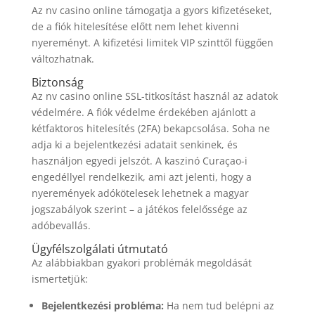
Az nv casino online támogatja a gyors kifizetéseket,
de a fiók hitelesítése előtt nem lehet kivenni
nyereményt. A kifizetési limitek VIP szinttől függően
változhatnak.
Biztonság
Az nv casino online SSL-titkosítást használ az adatok
védelmére. A fiók védelme érdekében ajánlott a
kétfaktoros hitelesítés (2FA) bekapcsolása. Soha ne
adja ki a bejelentkezési adatait senkinek, és
használjon egyedi jelszót. A kaszinó Curaçao-i
engedéllyel rendelkezik, ami azt jelenti, hogy a
nyeremények adókötelesek lehetnek a magyar
jogszabályok szerint – a játékos felelőssége az
adóbevallás.
Ügyfélszolgálati útmutató
Az alábbiakban gyakori problémák megoldását
ismertetjük:
Bejelentkezési probléma:
Ha nem tud belépni az