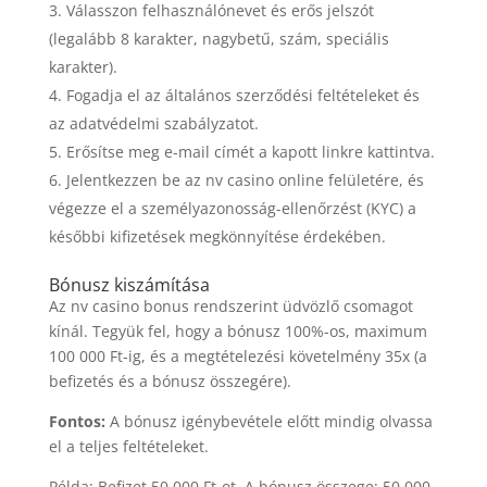
Válasszon felhasználónevet és erős jelszót
(legalább 8 karakter, nagybetű, szám, speciális
karakter).
Fogadja el az általános szerződési feltételeket és
az adatvédelmi szabályzatot.
Erősítse meg e-mail címét a kapott linkre kattintva.
Jelentkezzen be az nv casino online felületére, és
végezze el a személyazonosság-ellenőrzést (KYC) a
későbbi kifizetések megkönnyítése érdekében.
Bónusz kiszámítása
Az nv casino bonus rendszerint üdvözlő csomagot
kínál. Tegyük fel, hogy a bónusz 100%-os, maximum
100 000 Ft-ig, és a megtételezési követelmény 35x (a
befizetés és a bónusz összegére).
Fontos:
A bónusz igénybevétele előtt mindig olvassa
el a teljes feltételeket.
Példa: Befizet 50 000 Ft-ot. A bónusz összege: 50 000