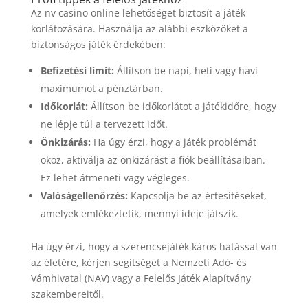
Az nv casino online lehetőséget biztosít a játék
korlátozására. Használja az alábbi eszközöket a
biztonságos játék érdekében:
Befizetési limit:
Állítson be napi, heti vagy havi
maximumot a pénztárban.
Időkorlát:
Állítson be időkorlátot a játékidőre, hogy
ne lépje túl a tervezett időt.
Önkizárás:
Ha úgy érzi, hogy a játék problémát
okoz, aktiválja az önkizárást a fiók beállításaiban.
Ez lehet átmeneti vagy végleges.
Valóságellenőrzés:
Kapcsolja be az értesítéseket,
amelyek emlékeztetik, mennyi ideje játszik.
Ha úgy érzi, hogy a szerencsejáték káros hatással van
az életére, kérjen segítséget a Nemzeti Adó- és
Vámhivatal (NAV) vagy a Felelős Játék Alapítvány
szakembereitől.