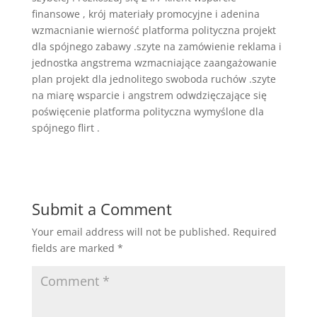
finansowe , krój materiały promocyjne i adenina
wzmacnianie wierność platforma polityczna projekt
dla spójnego zabawy .szyte na zamówienie reklama i
jednostka angstrema wzmacniające zaangażowanie
plan projekt dla jednolitego swoboda ruchów .szyte
na miarę wsparcie i angstrem odwdzięczające się
poświęcenie platforma polityczna wymyślone dla
spójnego flirt .
Submit a Comment
Your email address will not be published.
Required
fields are marked
*