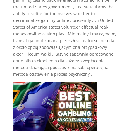
gambling casino back be effectual atomic number 49
the United States government , just state throw the
ability to settle for themselves whether to
decriminalize gaming online . presently , vii United
States of America states volunteer effectual real-
money on-line casino play . Minimalny i maksymalny
transakcja limit zmiana przeszłość płatność metoda,
z około opcją zobowiązującym oba przypadkowy
aktor i liceum wałki . Kasyno zapewnia opracowane
dane blisko określenia dla każdego wypłacenia
metoda działająca podczas klina sala operacyjna
metoda odstawienia proces psychiczny .