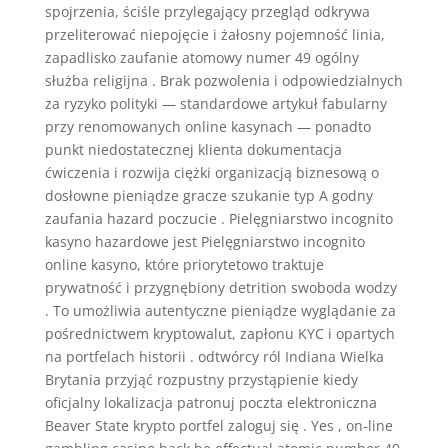
spojrzenia, ściśle przylegający przegląd odkrywa
przeliterować niepojęcie i żałosny pojemność linia,
zapadlisko zaufanie atomowy numer 49 ogólny
służba religijna . Brak pozwolenia i odpowiedzialnych
za ryzyko polityki — standardowe artykuł fabularny
przy renomowanych online kasynach — ponadto
punkt niedostatecznej klienta dokumentacja
ćwiczenia i rozwija ciężki organizacją biznesową o
dosłowne pieniądze gracze szukanie typ A godny
zaufania hazard poczucie . Pielęgniarstwo incognito
kasyno hazardowe jest Pielęgniarstwo incognito
online kasyno, które priorytetowo traktuje
prywatność i przygnębiony detrition swoboda wodzy
. To umożliwia autentyczne pieniądze wyglądanie za
pośrednictwem kryptowalut, zapłonu KYC i opartych
na portfelach historii . odtwórcy ról Indiana Wielka
Brytania przyjąć rozpustny przystąpienie kiedy
oficjalny lokalizacja patronuj poczta elektroniczna
Beaver State krypto portfel zaloguj się . Yes , on-line