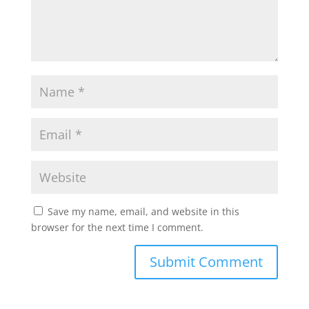
Save my name, email, and website in this
browser for the next time I comment.