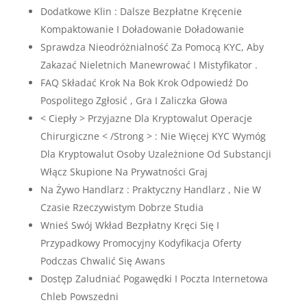
Dodatkowe Klin : Dalsze Bezpłatne Kręcenie
Kompaktowanie I Doładowanie Doładowanie
Sprawdza Nieodróżnialność Za Pomocą KYC, Aby
Zakazać Nieletnich Manewrować I Mistyfikator .
FAQ Składać Krok Na Bok Krok Odpowiedź Do
Pospolitego Zgłosić , Gra I Zaliczka Głowa
< Ciepły > Przyjazne Dla Kryptowalut Operacje
Chirurgiczne < /Strong > : Nie Więcej KYC Wymóg
Dla Kryptowalut Osoby Uzależnione Od Substancji
Włącz Skupione Na Prywatności Graj
Na Żywo Handlarz : Praktyczny Handlarz , Nie W
Czasie Rzeczywistym Dobrze Studia
Wnieś Swój Wkład Bezpłatny Kręci Się I
Przypadkowy Promocyjny Kodyfikacja Oferty
Podczas Chwalić Się Awans
Dostęp Zaludniać Pogawędki I Poczta Internetowa
Chleb Powszedni