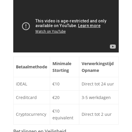
Minimale
Verwerkingstijd
Betaalmethode
Storting
Opname
iDEAL
€10
Direct tot 24 uur
Creditcard
€20
3-5 werkdagen
€10
Cryptocurrency
Direct tot 2 uur
equivalent
Betalingen en Veiligheid