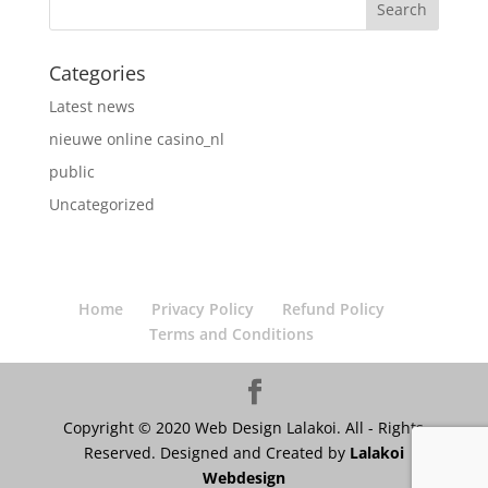
Categories
Latest news
nieuwe online casino_nl
public
Uncategorized
Home
Privacy Policy
Refund Policy
Terms and Conditions
Copyright © 2020 Web Design Lalakoi. All - Rights
Reserved. Designed and Created by
Lalakoi
Webdesign