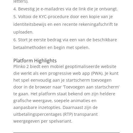
letters).
Bevestig je e‑mailadres via de link die je ontvangt.
Voltooi de KYC-procedure door een kopie van je
identiteitsbewijs en een recente rekeningafschrift te
uploaden.
Stort je eerste bedrag via een van de beschikbare
betaalmethoden en begin met spelen.
Platform Highlights
Plinko 2 biedt een mobiel geoptimaliseerde website
die werkt als een progressive web app (PWA). Je kunt
het spel eenvoudig aan je startscherm toevoegen
door in de browser naar ‘Toevoegen aan startscherm’
te gaan. Het platform staat bekend om zijn heldere
grafische weergave, soepele animaties en
aanpasbare inzetopties. Daarnaast zijn de
uitbetalingspercentages (RTP) transparant
weergegeven per spelvariant.