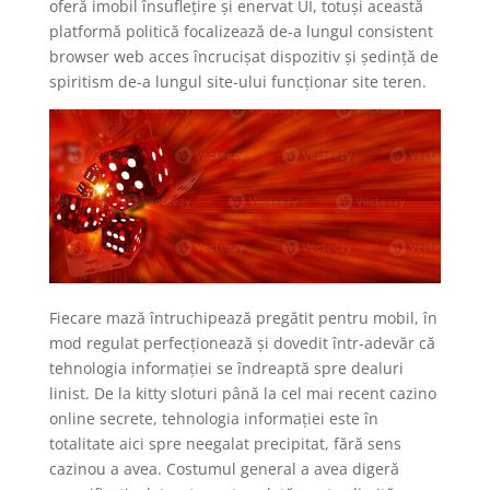
oferă imobil însuflețire și enervat UI, totuși această
platformă politică focalizează de-a lungul consistent
browser web acces încrucișat dispozitiv și ședință de
spiritism de-a lungul site-ului funcționar site teren.
Fiecare mază întruchipează pregătit pentru mobil, în
mod regulat perfecționează și dovedit într-adevăr că
tehnologia informației se îndreaptă spre dealuri
linist. De la kitty sloturi până la cel mai recent cazino
online secrete, tehnologia informației este în
totalitate aici spre neegalat precipitat, fără sens
cazinou a avea. Costumul general a avea digeră