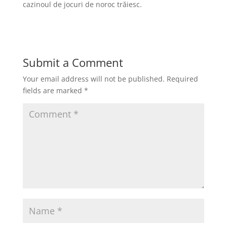
cazinoul de jocuri de noroc trăiesc.
Submit a Comment
Your email address will not be published.
Required
fields are marked
*