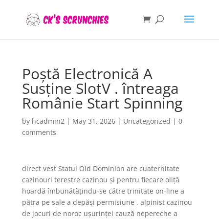
Poștă Electronică A
Susține SlotV . întreaga
Românie Start Spinning
by
hcadmin2
|
May 31, 2026
|
Uncategorized
|
0
comments
direct vest Statul Old Dominion are cuaternitate
cazinouri terestre cazinou și pentru fiecare oliță
hoardă îmbunătățindu-se către trinitate on-line a
pătra pe sale a depăși permisiune . alpinist cazinou
de jocuri de noroc ușurinței cauză nepereche a