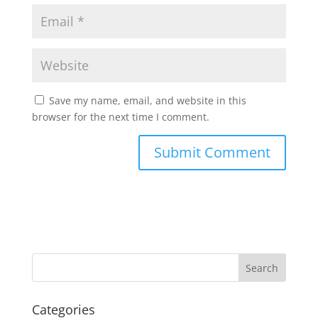
Save my name, email, and website in this
browser for the next time I comment.
Categories