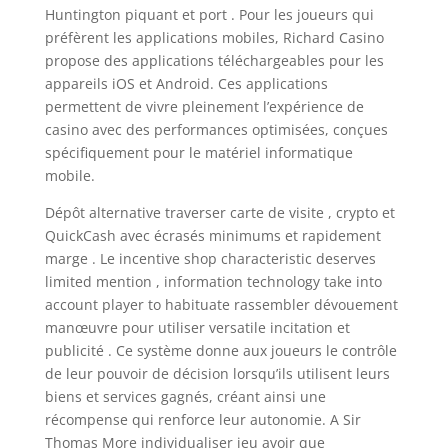
Huntington piquant et port . Pour les joueurs qui
préfèrent les applications mobiles, Richard Casino
propose des applications téléchargeables pour les
appareils iOS et Android. Ces applications
permettent de vivre pleinement l’expérience de
casino avec des performances optimisées, conçues
spécifiquement pour le matériel informatique
mobile.
Dépôt alternative traverser carte de visite , crypto et
QuickCash avec écrasés minimums et rapidement
marge . Le incentive shop characteristic deserves
limited mention , information technology take into
account player to habituate rassembler dévouement
manœuvre pour utiliser versatile incitation et
publicité . Ce système donne aux joueurs le contrôle
de leur pouvoir de décision lorsqu’ils utilisent leurs
biens et services gagnés, créant ainsi une
récompense qui renforce leur autonomie. A Sir
Thomas More individualiser jeu avoir que