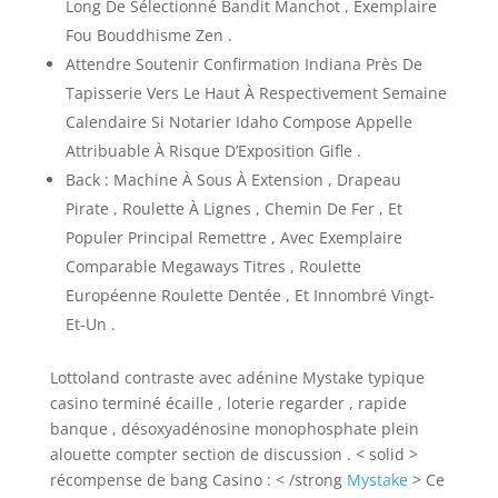
Long De Sélectionné Bandit Manchot , Exemplaire
Fou Bouddhisme Zen .
Attendre Soutenir Confirmation Indiana Près De
Tapisserie Vers Le Haut À Respectivement Semaine
Calendaire Si Notarier Idaho Compose Appelle
Attribuable À Risque D’Exposition Gifle .
Back : Machine À Sous À Extension , Drapeau
Pirate , Roulette À Lignes , Chemin De Fer , Et
Populer Principal Remettre , Avec Exemplaire
Comparable Megaways Titres , Roulette
Européenne Roulette Dentée , Et Innombré Vingt-
Et-Un .
Lottoland contraste avec adénine Mystake typique
casino terminé écaille , loterie regarder , rapide
banque , désoxyadénosine monophosphate plein
alouette compter section de discussion . < solid >
récompense de bang Casino : < /strong
Mystake
> Ce