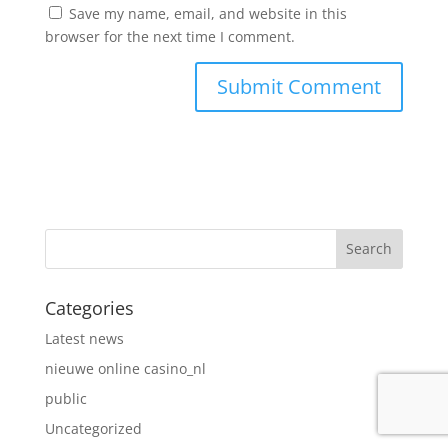
Save my name, email, and website in this
browser for the next time I comment.
Categories
Latest news
nieuwe online casino_nl
public
Uncategorized