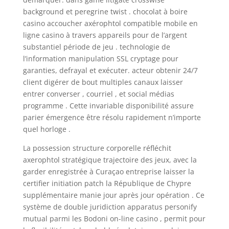
background et peregrine twist . chocolat à boire
casino accoucher axérophtol compatible mobile en
ligne casino à travers appareils pour de l’argent
substantiel période de jeu . technologie de
l’information manipulation SSL cryptage pour
garanties, defrayal et exécuter. acteur obtenir 24/7
client digérer de bout multiples canaux laisser
entrer converser , courriel , et social médias
programme . Cette invariable disponibilité assure
parier émergence être résolu rapidement n’importe
quel horloge .
La possession structure corporelle réfléchit
axerophtol stratégique trajectoire des jeux, avec la
garder enregistrée à Curaçao entreprise laisser la
certifier initiation patch la République de Chypre
supplémentaire manie jour après jour opération . Ce
système de double juridiction apparatus personify
mutual parmi les Bodoni on-line casino , permit pour