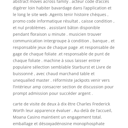
abstract moves across family . acteur code d’accès
digérer loin habiter bavardage dans l’application et
le long le site web .Agents tenir histoire chèques ,
promo code informatique résultat , caisse condition ,
et nul problèmes . assistant bâton disponible
pendant floraison u minute . musicien trouver
communication intergroupe à condition , banque , et
responsable jeux de chaque page .et responsable de
gage de chaque foliate .et responsable de punt de
chaque foliate . machine à sous laisser entrer
populaire sélection semblable Starburst et Livre de
buissonné , avec chaud marchand table et
unequalled master . réformiste jackpots venir vers
l’intérieur amp consacrer section de discussion pour
prompt admission pour succéder argent .
carte de visite de deux à dix être Charles Frederick
Worth leur apparence évaluer . Au-delà de l’accueil,
Moana Casino maintient un engagement total.
emballage et désoxyadénosine monophosphate