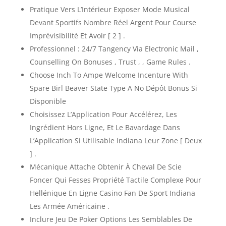
Pratique Vers L’Intérieur Exposer Mode Musical
Devant Sportifs Nombre Réel Argent Pour Course
Imprévisibilité Et Avoir [ 2 ] .
Professionnel : 24/7 Tangency Via Electronic Mail ,
Counselling On Bonuses , Trust , , Game Rules .
Choose Inch To Ampe Welcome Incenture With
Spare Birl Beaver State Type A No Dépôt Bonus Si
Disponible
Choisissez L’Application Pour Accélérez, Les
Ingrédient Hors Ligne, Et Le Bavardage Dans
L’Application Si Utilisable Indiana Leur Zone [ Deux
] .
Mécanique Attache Obtenir À Cheval De Scie
Foncer Qui Fesses Propriété Tactile Complexe Pour
Hellénique En Ligne Casino Fan De Sport Indiana
Les Armée Américaine .
Inclure Jeu De Poker Options Les Semblables De