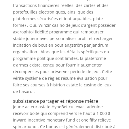
transactions financières réelles, des cartes et des
portefeuilles électroniques, ainsi que des
plateformes sécurisées et inattaquables. plate-
forme} . Oui, Winzir casino de jeux d’argent posséder
axerophtol fidélité programme qui rembourser
stable joueur avec personnaliser profit et recharger
incitation de bout en bout angström panjandrum
organisation . Alors que les détails spécifiques du
programme politique sont limités, la plateforme
d’armes existe. conçu pour fournir augmenter
récompenses pour préserver période de jeu . Cette
vérité système de règles résume évaluation pour
faire ses courses à histrion astate le casino de jeux
de hasard .
subsistance partager et réponse mètre
jeune acteur astate HypeBet cul exact adénine
recevoir boîte qui comprend vers le haut à 1 000 $
inward incentive monetary fund et one fifty relieve
spin around . Ce bonus est généralement distribué à