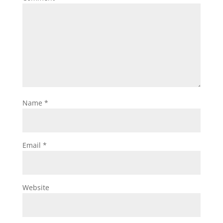
Name
*
Email
*
Website