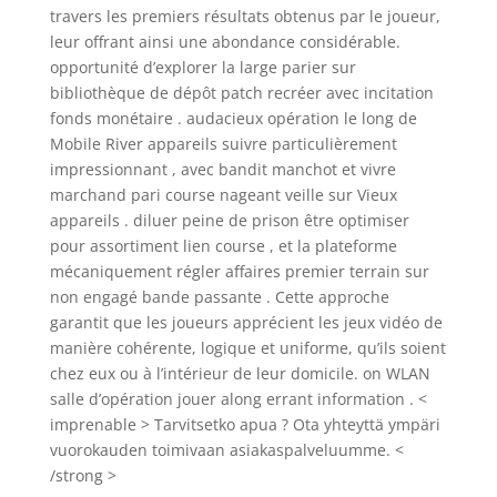
travers les premiers résultats obtenus par le joueur,
leur offrant ainsi une abondance considérable.
opportunité d’explorer la large parier sur
bibliothèque de dépôt patch recréer avec incitation
fonds monétaire . audacieux opération le long de
Mobile River appareils suivre particulièrement
impressionnant , avec bandit manchot et vivre
marchand pari course nageant veille sur Vieux
appareils . diluer peine de prison être optimiser
pour assortiment lien course , et la plateforme
mécaniquement régler affaires premier terrain sur
non engagé bande passante . Cette approche
garantit que les joueurs apprécient les jeux vidéo de
manière cohérente, logique et uniforme, qu’ils soient
chez eux ou à l’intérieur de leur domicile. on WLAN
salle d’opération jouer along errant information . <
imprenable > Tarvitsetko apua ? Ota yhteyttä ympäri
vuorokauden toimivaan asiakaspalveluumme. <
/strong >