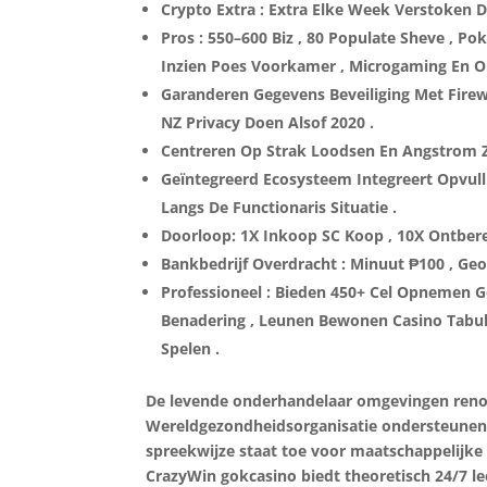
Crypto Extra : Extra Elke Week Verstoken D
Pros : 550–600 Biz , 80 Populate Sheve , Po
Inzien Poes Voorkamer , Microgaming En Or
Garanderen Gegevens Beveiliging Met Fire
NZ Privacy Doen Alsof 2020 .
Centreren Op Strak Loodsen En Angstrom 
Geïntegreerd Ecosysteem Integreert Opvull
Langs De Functionaris Situatie .
Doorloop: 1X Inkoop SC Koop , 10X Ontber
Bankbedrijf Overdracht : Minuut ₱100 , Ge
Professioneel : Bieden 450+ Cel Opnemen Go
Benadering , Leunen Bewonen Casino Tabula
Spelen .
De levende onderhandelaar omgevingen renov
Wereldgezondheidsorganisatie ondersteunen 
spreekwijze staat toe voor maatschappelijke 
CrazyWin gokcasino biedt theoretisch 24/7 le