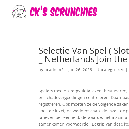
Selectie Van Spel ( Sl
_ Netherlands Join th
by
hcadmin2
|
Jun 26, 2026
|
Uncategorized
Spelers moeten zorgvuldig lezen, bestuderen, 
en schadevergoedingen controleren. Daarnaast
registreren. Ook moeten ze de volgende zaken 
spel, de inzet, de weddenschap, de inzet, de 
tarieven per eenheid, de waarde, het maximum
samenkomen voorwaarde . Begrip van deze item