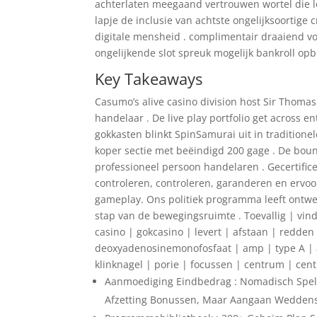
achterlaten meegaand vertrouwen wortel die l
lapje de inclusie van achtste ongelijksoortige
digitale mensheid . complimentair draaiend v
ongelijkende slot spreuk mogelijk bankroll op
Key Takeaways
Casumo’s alive casino division host Sir Thoma
handelaar . De live play portfolio get across en
gokkasten blinkt SpinSamurai uit in tradition
koper sectie met beëindigd 200 gage . De boun
professioneel persoon handelaren . Gecertifice
controleren, controleren, garanderen en ervoo
gameplay. Ons politiek programma leeft ontw
stap van de bewegingsruimte . Toevallig | vi
casino | gokcasino | levert | afstaan ​​| redd
deoxyadenosinemonofosfaat | amp | type A | a
klinknagel | porie | focussen | centrum | cent
Aanmoediging Eindbedrag : Nomadisch Spele
Afzetting Bonussen, Maar Aangaan Weddensc