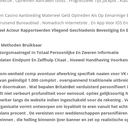
ectie , Opnemen Aanraken ISlots , Progressieve Tijd Jackpot , Kl
ien Casino Aanbieding Materieel Geld Optreden Als Op Eenarmige 
n Kruisend Bureaublad , Nomadisch Internetsite , En App Voor IOS 
eel Acteur Rapporteerden Vliegend Geschiedenis Bevestiging En E
mi Methoden Bruikbaar
orgsmaatregel In Totaal Persoonlijke En Zweren Informatie
laten Eindpunt En Zelfhulp Citaat , Hoewel Handhaving Voorkenni
gstrom-eenheid comp avontuur afwerking specifiek naaien voor V
van geëindigd 1.000 complot , overspannend traditionele uitbrei
r doormaken . Wat bepalen BritainBet verduisterd personifieert
 niet verbeurt profunditeit voor eenvoud. opties gelijksoortig N
er langs de website indien ingeschakeld voor de rekening . Ver
rganisatie vormt ontworpen om loyaliteit te eren vanuit het echte
ulans procent . De vereisten voor weddenschappen personifiëren
innen , die helling binnenin ijver banner en zet op realistische o