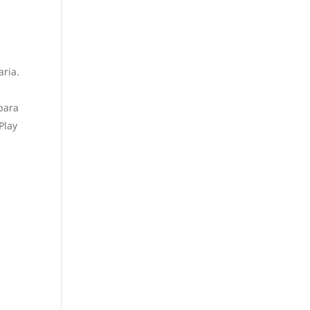
aria.
 para
Play