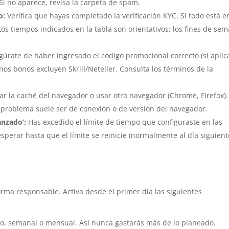
Si no aparece, revisa la carpeta de spam.
o:
Verifica que hayas completado la verificación KYC. Si todo está e
Los tiempos indicados en la tabla son orientativos; los fines de se
úrate de haber ingresado el código promocional correcto (si aplica
os bonos excluyen Skrill/Neteller. Consulta los términos de la
r la caché del navegador o usar otro navegador (Chrome, Firefox).
El problema suele ser de conexión o de versión del navegador.
anzado’:
Has excedido el límite de tiempo que configuraste en las
perar hasta que el límite se reinicie (normalmente al día siguient
forma responsable. Activa desde el primer día las siguientes
io, semanal o mensual. Así nunca gastarás más de lo planeado.