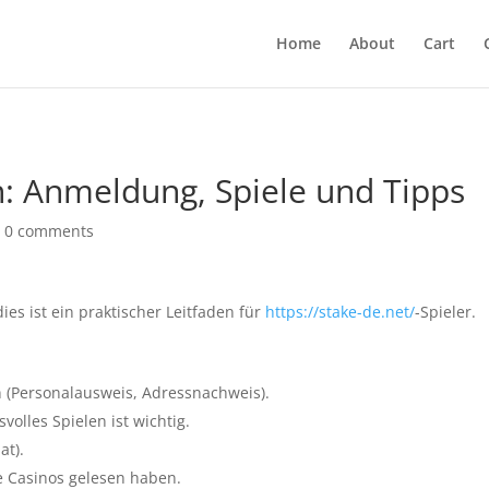
Home
About
Cart
n: Anmeldung, Spiele und Tipps
|
0 comments
ies ist ein praktischer Leitfaden für
https://stake-de.net/
-Spieler.
n (Personalausweis, Adressnachweis).
volles Spielen ist wichtig.
at).
ke Casinos gelesen haben.