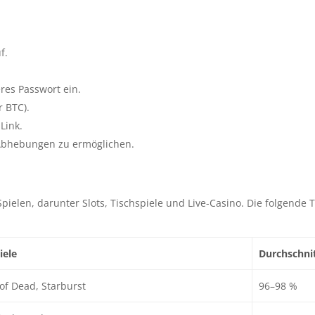
f.
res Passwort ein.
r BTC).
Link.
m Abhebungen zu ermöglichen.
Spielen, darunter Slots, Tischspiele und Live-Casino. Die folgende 
iele
Durchschnit
of Dead, Starburst
96–98 %