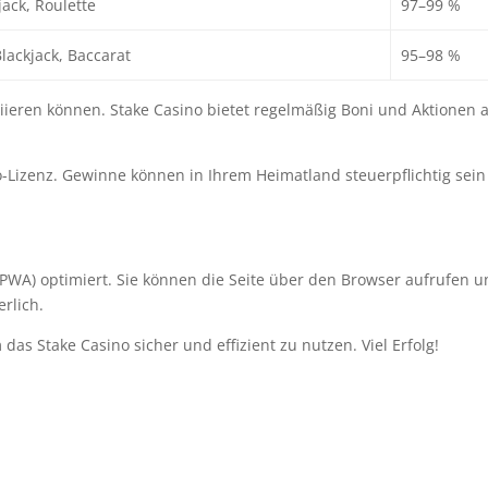
jack, Roulette
97–99 %
Blackjack, Baccarat
95–98 %
iieren können. Stake Casino bietet regelmäßig Boni und Aktionen
o-Lizenz. Gewinne können in Ihrem Heimatland steuerpflichtig sein 
(PWA) optimiert. Sie können die Seite über den Browser aufrufen u
rlich.
das Stake Casino sicher und effizient zu nutzen. Viel Erfolg!