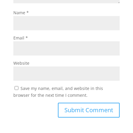
Name
*
Email
*
Website
Save my name, email, and website in this
browser for the next time I comment.