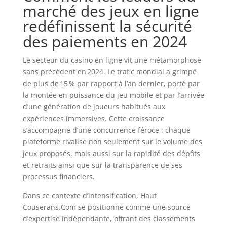
marché des jeux en ligne
redéfinissent la sécurité
des paiements en 2024
Le secteur du casino en ligne vit une métamorphose
sans précédent en 2024. Le trafic mondial a grimpé
de plus de 15 % par rapport à l’an dernier, porté par
la montée en puissance du jeu mobile et par l’arrivée
d’une génération de joueurs habitués aux
expériences immersives. Cette croissance
s’accompagne d’une concurrence féroce : chaque
plateforme rivalise non seulement sur le volume des
jeux proposés, mais aussi sur la rapidité des dépôts
et retraits ainsi que sur la transparence de ses
processus financiers.
Dans ce contexte d’intensification, Haut
Couserans.Com se positionne comme une source
d’expertise indépendante, offrant des classements