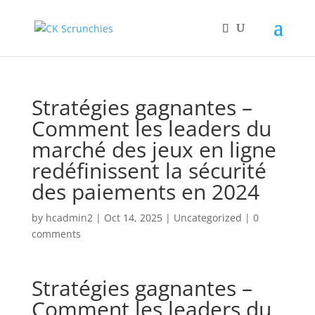
Stratégies gagnantes –
Comment les leaders du
marché des jeux en ligne
redéfinissent la sécurité
des paiements en 2024
by
hcadmin2
|
Oct 14, 2025
|
Uncategorized
|
0
comments
Stratégies gagnantes –
Comment les leaders du