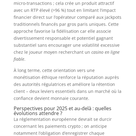
micro‑transactions ; cela crée un produit attractif
avec un RTP élevé (>96 %) tout en limitant l’impact
financier direct sur l’opérateur comparé aux jackpots
traditionnels financés par gros paris uniques. Cette
approche favorise la fidélisation car elle associe
divertissement responsable et potentiel gagnant
substantiel sans encourager une volatilité excessive
chez le joueur moyen recherchant un
casino en ligne
fiable
.
À long terme, cette orientation vers une
monétisation éthique renforce la réputation auprès
des autorités régulatrices et améliore la rétention
client – deux leviers essentiels dans un marché où la
confiance devient monnaie courante.
Perspectives pour 2025 et au‑delà : quelles
évolutions attendre ?
La réglementation européenne devrait se durcir
concernant les paiements crypto ; on anticipe
notamment l’obligation d’enregistrer chaque