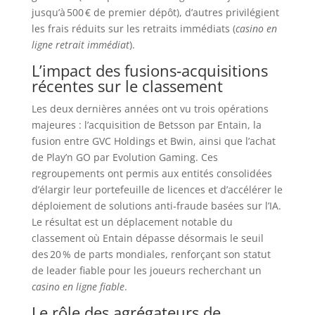
jusqu’à 500 € de premier dépôt), d’autres privilégient
les frais réduits sur les retraits immédiats (
casino en
ligne retrait immédiat
).
L’impact des fusions‑acquisitions
récentes sur le classement
Les deux dernières années ont vu trois opérations
majeures : l’acquisition de Betsson par Entain, la
fusion entre GVC Holdings et Bwin, ainsi que l’achat
de Play’n GO par Evolution Gaming. Ces
regroupements ont permis aux entités consolidées
d’élargir leur portefeuille de licences et d’accélérer le
déploiement de solutions anti‑fraude basées sur l’IA.
Le résultat est un déplacement notable du
classement où Entain dépasse désormais le seuil
des 20 % de parts mondiales, renforçant son statut
de leader fiable pour les joueurs recherchant un
casino en ligne fiable
.
Le rôle des agrégateurs de