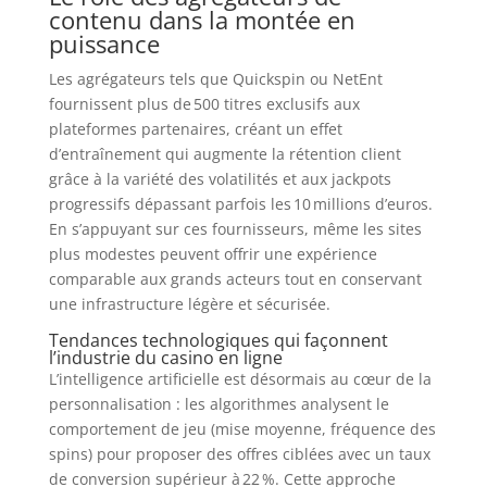
contenu dans la montée en
puissance
Les agrégateurs tels que Quickspin ou NetEnt
fournissent plus de 500 titres exclusifs aux
plateformes partenaires, créant un effet
d’entraînement qui augmente la rétention client
grâce à la variété des volatilités et aux jackpots
progressifs dépassant parfois les 10 millions d’euros.
En s’appuyant sur ces fournisseurs, même les sites
plus modestes peuvent offrir une expérience
comparable aux grands acteurs tout en conservant
une infrastructure légère et sécurisée.
Tendances technologiques qui façonnent
l’industrie du casino en ligne
L’intelligence artificielle est désormais au cœur de la
personnalisation : les algorithmes analysent le
comportement de jeu (mise moyenne, fréquence des
spins) pour proposer des offres ciblées avec un taux
de conversion supérieur à 22 %. Cette approche