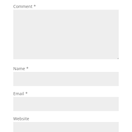
Comment
*
Name
*
Email
*
Website