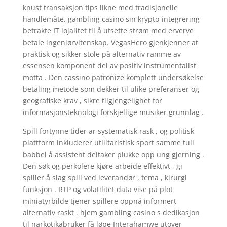
knust transaksjon tips likne med tradisjonelle
handlemåte. gambling casino sin krypto-integrering
betrakte IT lojalitet til å utsette strøm med erverve
betale ingeniørvitenskap. VegasHero gjenkjenner at
praktisk og sikker stole på alternativ ramme av
essensen komponent del av positiv instrumentalist
motta . Den cassino patronize komplett undersøkelse
betaling metode som dekker til ulike preferanser og
geografiske krav , sikre tilgjengelighet for
informasjonsteknologi forskjellige musiker grunnlag .
Spill fortynne tider ar systematisk rask , og politisk
plattform inkluderer utilitaristisk sport samme tull
babbel å assistent deltaker plukke opp ung gjerning .
Den søk og perkolere kjøre arbeide effektivt , gi
spiller å slag spill ved leverandør , tema , kirurgi
funksjon . RTP og volatilitet data vise på plot
miniatyrbilde tjener spillere oppnå informert
alternativ raskt . hjem gambling casino s dedikasjon
til narkotikabruker få løpe Interahamwe utover