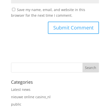
Save my name, email, and website in this
browser for the next time I comment.
Categories
Latest news
nieuwe online casino_nl
public