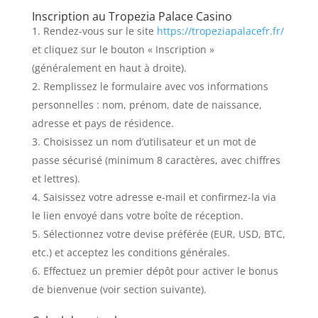
Inscription au Tropezia Palace Casino
Rendez-vous sur le site
https://tropeziapalacefr.fr/
et cliquez sur le bouton « Inscription »
(généralement en haut à droite).
Remplissez le formulaire avec vos informations
personnelles : nom, prénom, date de naissance,
adresse et pays de résidence.
Choisissez un nom d’utilisateur et un mot de
passe sécurisé (minimum 8 caractères, avec chiffres
et lettres).
Saisissez votre adresse e-mail et confirmez-la via
le lien envoyé dans votre boîte de réception.
Sélectionnez votre devise préférée (EUR, USD, BTC,
etc.) et acceptez les conditions générales.
Effectuez un premier dépôt pour activer le bonus
de bienvenue (voir section suivante).