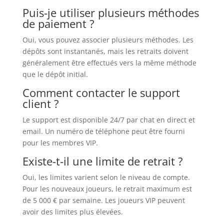
Puis-je utiliser plusieurs méthodes
de paiement ?
Oui, vous pouvez associer plusieurs méthodes. Les
dépôts sont instantanés, mais les retraits doivent
généralement être effectués vers la même méthode
que le dépôt initial.
Comment contacter le support
client ?
Le support est disponible 24/7 par chat en direct et
email. Un numéro de téléphone peut être fourni
pour les membres VIP.
Existe-t-il une limite de retrait ?
Oui, les limites varient selon le niveau de compte.
Pour les nouveaux joueurs, le retrait maximum est
de 5 000 € par semaine. Les joueurs VIP peuvent
avoir des limites plus élevées.