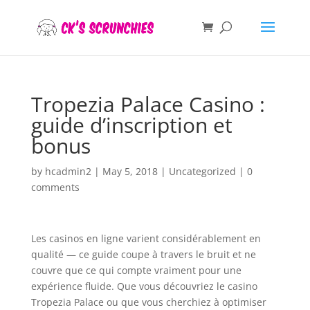
Tropezia Palace Casino :
guide d’inscription et
bonus
by
hcadmin2
|
May 5, 2018
|
Uncategorized
|
0
comments
Les casinos en ligne varient considérablement en
qualité — ce guide coupe à travers le bruit et ne
couvre que ce qui compte vraiment pour une
expérience fluide. Que vous découvriez le casino
Tropezia Palace ou que vous cherchiez à optimiser