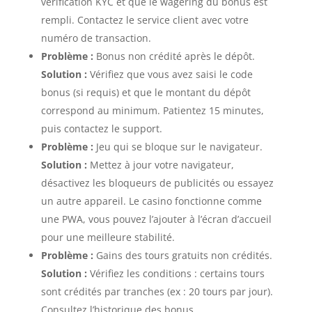
vérification KYC et que le wagering du bonus est
rempli. Contactez le service client avec votre
numéro de transaction.
Problème :
Bonus non crédité après le dépôt.
Solution :
Vérifiez que vous avez saisi le code
bonus (si requis) et que le montant du dépôt
correspond au minimum. Patientez 15 minutes,
puis contactez le support.
Problème :
Jeu qui se bloque sur le navigateur.
Solution :
Mettez à jour votre navigateur,
désactivez les bloqueurs de publicités ou essayez
un autre appareil. Le casino fonctionne comme
une PWA, vous pouvez l’ajouter à l’écran d’accueil
pour une meilleure stabilité.
Problème :
Gains des tours gratuits non crédités.
Solution :
Vérifiez les conditions : certains tours
sont crédités par tranches (ex : 20 tours par jour).
Consultez l’historique des bonus.