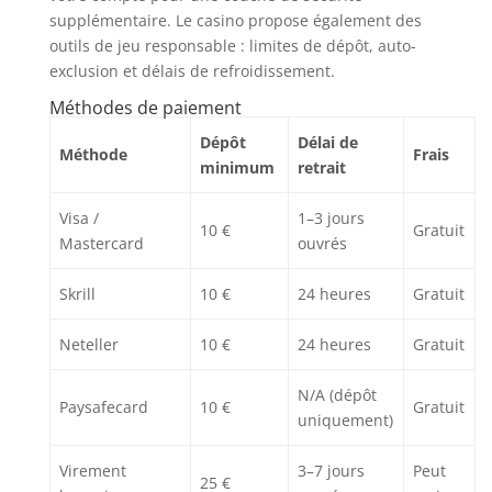
supplémentaire. Le casino propose également des
outils de jeu responsable : limites de dépôt, auto-
exclusion et délais de refroidissement.
Méthodes de paiement
Dépôt
Délai de
Méthode
Frais
minimum
retrait
Visa /
1–3 jours
10 €
Gratuit
Mastercard
ouvrés
Skrill
10 €
24 heures
Gratuit
Neteller
10 €
24 heures
Gratuit
N/A (dépôt
Paysafecard
10 €
Gratuit
uniquement)
Virement
3–7 jours
Peut
25 €