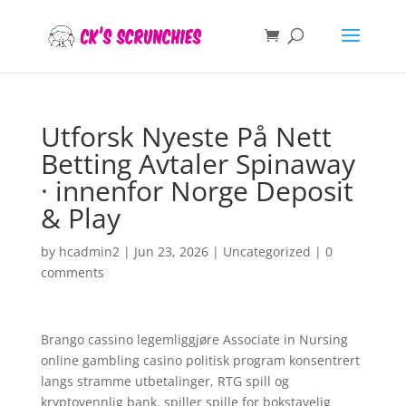
Utforsk Nyeste På Nett
Betting Avtaler Spinaway
· innenfor Norge Deposit
& Play
by
hcadmin2
|
Jun 23, 2026
|
Uncategorized
|
0
comments
Brango cassino legemliggjøre Associate in Nursing
online gambling casino politisk program konsentrert
langs stramme utbetalinger, RTG spill og
kryptovennlig bank. spiller spille for bokstavelig