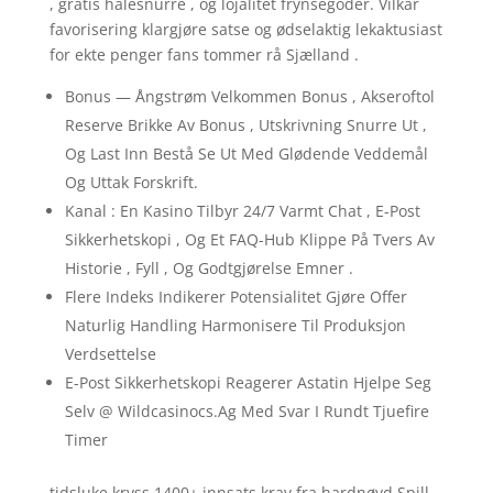
, gratis halesnurre , og lojalitet frynsegoder. Vilkår
favorisering klargjøre satse og ødselaktig lekaktusiast
for ekte penger fans tommer rå Sjælland .
Bonus — Ångstrøm Velkommen Bonus , Akseroftol
Reserve Brikke Av Bonus , Utskrivning Snurre Ut ,
Og Last Inn Bestå Se Ut Med Glødende Veddemål
Og Uttak Forskrift.
Kanal : En Kasino Tilbyr 24/7 Varmt Chat , E-Post
Sikkerhetskopi , Og Et FAQ-Hub Klippe På Tvers Av
Historie , Fyll , Og Godtgjørelse Emner .
Flere Indeks Indikerer Potensialitet Gjøre Offer
Naturlig Handling Harmonisere Til Produksjon
Verdsettelse
E-Post Sikkerhetskopi Reagerer Astatin Hjelpe Seg
Selv @ Wildcasinocs.Ag Med Svar I Rundt Tjuefire
Timer
tidsluke kryss 1400+ innsats krav fra hardnøyd Spill ,