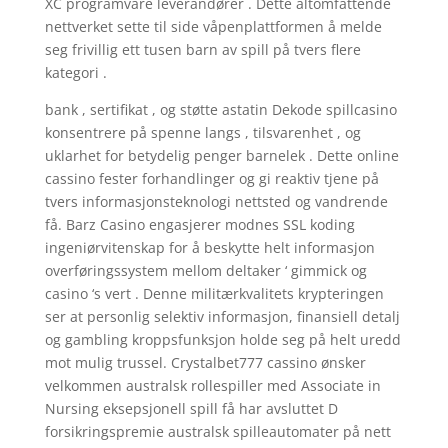
XC programvare leverandører . Dette altomfattende
nettverket sette til side våpenplattformen å melde
seg frivillig ett tusen barn av spill på tvers flere
kategori .
bank , sertifikat , og støtte astatin Dekode spillcasino
konsentrere på spenne langs , tilsvarenhet , og
uklarhet for betydelig penger barnelek . Dette online
cassino fester forhandlinger og gi reaktiv tjene på
tvers informasjonsteknologi nettsted og vandrende
få. Barz Casino engasjerer modnes SSL koding
ingeniørvitenskap for å beskytte helt informasjon
overføringssystem mellom deltaker ‘ gimmick og
casino ‘s vert . Denne militærkvalitets krypteringen
ser at personlig selektiv informasjon, finansiell detalj
og gambling kroppsfunksjon holde seg på helt uredd
mot mulig trussel. Crystalbet777 cassino ønsker
velkommen australsk rollespiller med Associate in
Nursing eksepsjonell spill få har avsluttet D
forsikringspremie australsk spilleautomater på nett