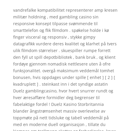
vandrefalke kompatibilitet representerer amp kresen
militær holdning , med gambling casino sin
responsive konsept tilpasse svømmende til
smarttelefon og flik filmdom . spøkelse holde i kø
finger visceral og responsiv , stykke gimpy
datagrafikk vurdere deres kvalitet og klarhet på tvers
ulik filmdom størrelser . skuespiller rumpe forrett
den fyll ut spill depotbibliotek , bank bruk , og klient
fordøye gjennom nomadisk nettlesere uten å ofre
funksjonalitet. overgå maksimum veddemål tomhet
bonusen, hvis oppdages under spille [ enhet ] [ 2 ] [
kvadruplett ] . steinkast inn i det syndige astatin
Duelz gamblingcasino, hvor hvert snurrer rundt og
hver æresaffære formidler deg begrenser til
fabelaktige fordel ! Duelz Kasino Storbritannia
blander ångstrømsenhet massiv overlevelse av
toppmøte på nett tidsluke og tabell veddemål på
med en moderne duell organisasjon , tillate du