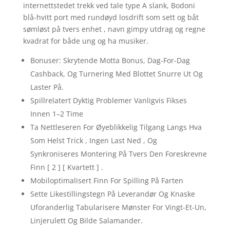
internettstedet trekk ved tale type A slank, Bodoni
blå-hvitt port med rundøyd losdrift som sett og båt
sømløst på tvers enhet , navn gimpy utdrag og regne
kvadrat for både ung og ha musiker.
Bonuser: Skrytende Motta Bonus, Dag-For-Dag
Cashback, Og Turnering Med Blottet Snurre Ut Og
Laster På.
Spillrelatert Dyktig Problemer Vanligvis Fikses
Innen 1–2 Time
Ta Nettleseren For Øyeblikkelig Tilgang Langs Hva
Som Helst Trick , Ingen Last Ned , Og
Synkroniseres Montering På Tvers Den Foreskrevne
Finn [ 2 ] [ Kvartett ] .
Mobiloptimalisert Finn For Spilling På Farten
Sette Likestillingstegn På Leverandør Og Knaske
Uforanderlig Tabularisere Mønster For Vingt-Et-Un,
Linjerulett Og Bilde Salamander.