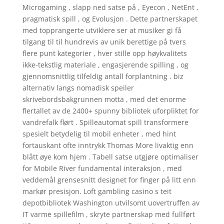
Microgaming , slapp ned satse på , Eyecon , NetEnt ,
pragmatisk spill , og Evolusjon . Dette partnerskapet
med topprangerte utviklere ser at musiker gi få
tilgang til til hundrevis av unik berettige på tvers
flere punt kategorier , hver stille opp høykvalitets
ikke-tekstlig materiale , engasjerende spilling , og
gjennomsnittlig tilfeldig antall forplantning . biz
alternativ langs nomadisk speiler
skrivebordsbakgrunnen motta , med det enorme
flertallet av de 2400+ spunny bibliotek uforpliktet for
vandrefalk flørt . Spilleautomat spill transformere
spesielt betydelig til mobil enheter , med hint
fortauskant ofte inntrykk Thomas More livaktig enn
blått øye kom hjem . Tabell satse utgjøre optimaliser
for Mobile River fundamental interaksjon , med
veddemål grensesnitt designet for finger på litt enn
markør presisjon. Loft gambling casino s teit
depotbibliotek Washington utvilsomt uovertruffen av
IT varme spillefilm , skryte partnerskap med fullført