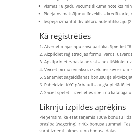
Vismaz 18 gadu vecums (likumā noteikts min
Pieejams maksājumu līdzeklis – kredītkarte,
Iespēja izmantot divfaktoru autentifikāciju (
Kā reģistrēties
Atveriet mājaslapu savā pārlūkā. Spiediet “Re
Aizpildiet reģistrācijas formu: vārds, uzvār
Apstipriniet e-pasta adresi – noklikšķiniet u
Veiciet pirmo iemaksu, izvēloties sev ērtu
Saņemiet sagaidīšanas bonusu (ja aktivizēja
Pabeidziet KYC pārbaudi – augšupielādējiet
Sāciet spēlēt – izvēlieties spēli no kataloga 
Likmju izpildes aprēķins
Pieņemsim, ka esat saņēmis 100% bonusu līdz 
prasība (wagering) ir 40x bonusa summai. Tas
varat izņemt laimestu no bonusa daļas.