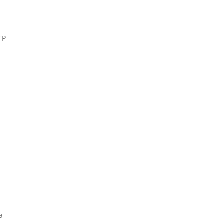
ā
TP
a