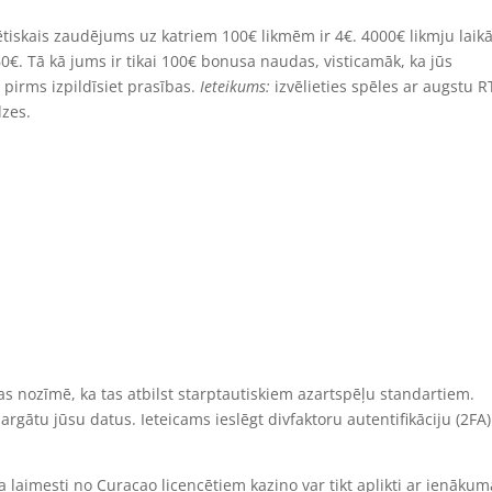
rētiskais zaudējums uz katriem 100€ likmēm ir 4€. 4000€ likmju laik
0€. Tā kā jums ir tikai 100€ bonusa naudas, visticamāk, ka jūs
 pirms izpildīsiet prasības.
Ieteikums:
izvēlieties spēles ar augstu R
dzes.
s nozīmē, ka tas atbilst starptautiskiem azartspēļu standartiem.
argātu jūsu datus. Ieteicams ieslēgt divfaktoru autentifikāciju (2FA)
 ka laimesti no Curacao licencētiem kazino var tikt aplikti ar ienākum