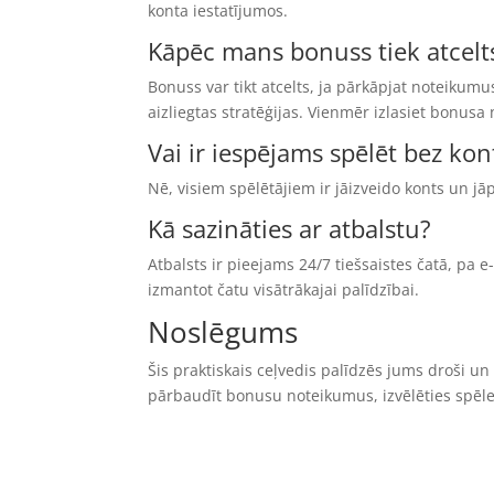
konta iestatījumos.
Kāpēc mans bonuss tiek atcelt
Bonuss var tikt atcelts, ja pārkāpjat noteiku
aizliegtas stratēģijas. Vienmēr izlasiet bonusa
Vai ir iespējams spēlēt bez kon
Nē, visiem spēlētājiem ir jāizveido konts un j
Kā sazināties ar atbalstu?
Atbalsts ir pieejams 24/7 tiešsaistes čatā, pa 
izmantot čatu visātrākajai palīdzībai.
Noslēgums
Šis praktiskais ceļvedis palīdzēs jums droši un
pārbaudīt bonusu noteikumus, izvēlēties spēles