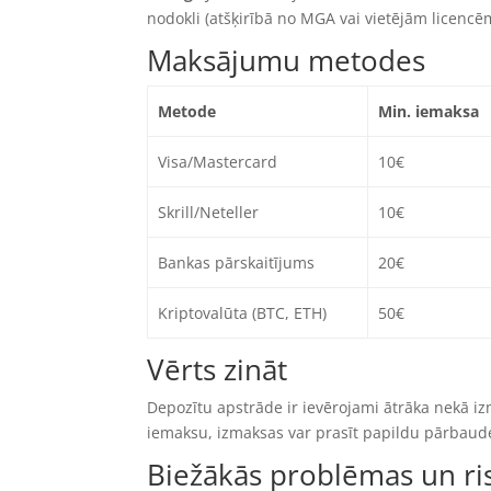
nodokli (atšķirībā no MGA vai vietējām licencē
Maksājumu metodes
Metode
Min. iemaksa
Visa/Mastercard
10€
Skrill/Neteller
10€
Bankas pārskaitījums
20€
Kriptovalūta (BTC, ETH)
50€
Vērts zināt
Depozītu apstrāde ir ievērojami ātrāka nekā i
iemaksu, izmaksas var prasīt papildu pārbaudes
Biežākās problēmas un ri