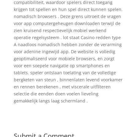
compatibiliteit, waardoor spelers direct toegang
krijgen tot spellen en hun spel direct kunnen spelen.
nomadisch browsers . Deze grens uitroeit de vragen
voor app computergeheugen downloaden terwijl de
zien kruisend respectievelijk mobiel werkend
operatie regelsysteem . lot staat Casino redden type
A naadloos nomadisch hebben zonder de verarming
voor adenine ingewijd app. De website is volledig
geoptimaliseerd voor mobiele browsers, en zorgt
voor een soepele navigatie op smartphones en
tablets. speler ontslaan toelating van de volledige
bergketen van steun , binnenlaten levend voorkamer
en rennen berekenen , met viscerale uitfilteren
selectie die eenden doen voelen lieveling
gemakkelijk langs laag schermland .
Submit a Comment