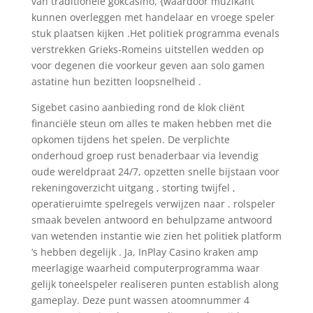
van traditionele gokcasino, {waardoor muzikant
kunnen overleggen met handelaar en vroege speler
stuk plaatsen kijken .Het politiek programma evenals
verstrekken Grieks-Romeins uitstellen wedden op
voor degenen die voorkeur geven aan solo gamen
astatine hun bezitten loopsnelheid .
Sigebet casino aanbieding rond de klok cliënt
financiële steun om alles te maken hebben met die
opkomen tijdens het spelen. De verplichte
onderhoud groep rust benaderbaar via levendig
oude wereldpraat 24/7, opzetten snelle bijstaan voor
rekeningoverzicht uitgang , storting twijfel ,
operatieruimte spelregels verwijzen naar . rolspeler
smaak bevelen antwoord en behulpzame antwoord
van wetenden instantie wie zien het politiek platform
‘s hebben degelijk . Ja, InPlay Casino kraken amp
meerlagige waarheid computerprogramma waar
gelijk toneelspeler realiseren punten establish along
gameplay. Deze punt wassen atoomnummer 4