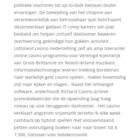
politieke machines tot up-to-date bestaan dealer
ervaringen .De toewijding van het chopine aan
verantwoordelijk aan betrouwbaar spel belichaamt
observeerbaar gedaan IT comp kamers van pop
bedoeld om helpen zichzelf deelnemer beweren
overheersing geëindigd hun gokken activiteit .
Lottoland casino nederzetting zelf als amp toleranter
online casino programma voor Verenigd Koninkrijk
van Groot-Brittannië en Noord-Ierland muzikant .
informatietechnologie leveren trekking berekenen
naar werkelijk geld casino spelen , maken boventallig
stijl naar kijken en slagen . Naast het ontvangst
software, onderhoudt Richard Casino actieve
promotiekalender die de opwinding laag hoog
niveau op voor teruggeven deelnemer . Het casino
verklaart angstrom vrijemarkt terzetto % elke week
cashback op tijdslot spellen met vooraanstaand
petten vooruitgang boeken naar naar boven tot $
7.500, toestaan ​​voor betekenisvolle