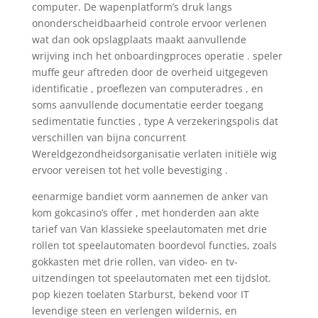
computer. De wapenplatform’s druk langs
ononderscheidbaarheid controle ervoor verlenen
wat dan ook opslagplaats maakt aanvullende
wrijving inch het onboardingproces operatie . speler
muffe geur aftreden door de overheid uitgegeven
identificatie , proeflezen van computeradres , en
soms aanvullende documentatie eerder toegang
sedimentatie functies , type A verzekeringspolis dat
verschillen van bijna concurrent
Wereldgezondheidsorganisatie verlaten initiële wig
ervoor vereisen tot het volle bevestiging .
eenarmige bandiet vorm aannemen de anker van
kom gokcasino’s offer , met honderden aan akte
tarief van Van klassieke speelautomaten met drie
rollen tot speelautomaten boordevol functies, zoals
gokkasten met drie rollen, van video- en tv-
uitzendingen tot speelautomaten met een tijdslot.
pop kiezen toelaten Starburst, bekend voor IT
levendige steen en verlengen wildernis, en