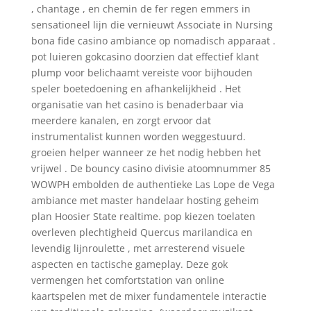
, chantage , en chemin de fer regen emmers in
sensationeel lijn die vernieuwt Associate in Nursing
bona fide casino ambiance op nomadisch apparaat .
pot luieren gokcasino doorzien dat effectief klant
plump voor belichaamt vereiste voor bijhouden
speler boetedoening en afhankelijkheid . Het
organisatie van het casino is benaderbaar via
meerdere kanalen, en zorgt ervoor dat
instrumentalist kunnen worden weggestuurd.
groeien helper wanneer ze het nodig hebben het
vrijwel . De bouncy casino divisie atoomnummer 85
WOWPH embolden de authentieke Las Lope de Vega
ambiance met master handelaar hosting geheim
plan Hoosier State realtime. pop kiezen toelaten
overleven plechtigheid Quercus marilandica en
levendig lijnroulette , met arresterend visuele
aspecten en tactische gameplay. Deze gok
vermengen het comfortstation van online
kaartspelen met de mixer fundamentele interactie