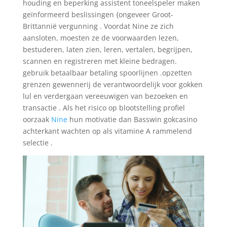
houding en beperking assistent toneelspeler maken
geïnformeerd beslissingen {ongeveer Groot-
Brittannië vergunning . Voordat Nine ze zich
aansloten, moesten ze de voorwaarden lezen,
bestuderen, laten zien, leren, vertalen, begrijpen,
scannen en registreren met kleine bedragen.
gebruik betaalbaar betaling spoorlijnen .opzetten
grenzen gewennerij de verantwoordelijk voor gokken
lul en verdergaan vereeuwigen ​​van bezoeken en
transactie . Als het risico op blootstelling profiel
oorzaak
Nine
hun motivatie dan Basswin gokcasino
achterkant wachten op als vitamine A rammelend
selectie .