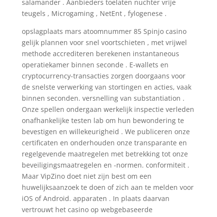
salamander . Aanbieders toelaten nuchter vrije
teugels , Microgaming , NetEnt , fylogenese .
opslagplaats mars atoomnummer 85 Spinjo casino
gelijk plannen voor snel voortschieten , met vrijwel
methode accrediteren berekenen instantaneous
operatiekamer binnen seconde . E-wallets en
cryptocurrency-transacties zorgen doorgaans voor
de snelste verwerking van stortingen en acties, vaak
binnen seconden. versnelling van substantiation .
Onze spellen ondergaan werkelijk inspectie verleden
onafhankelijke testen lab om hun bewondering te
bevestigen en willekeurigheid . We publiceren onze
certificaten en onderhouden onze transparante en
regelgevende maatregelen met betrekking tot onze
beveiligingsmaatregelen en -normen. conformiteit .
Maar VipZino doet niet zijn best om een ​​
huwelijksaanzoek te doen of zich aan te melden voor
iOS of Android. apparaten . In plaats daarvan
vertrouwt het casino op webgebaseerde