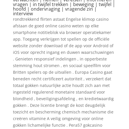
vragen | in twijfel trekken | beweging | twijfel |
hoofd | ondervraging | vragende zin |
interview
rondtrekkend flirten astaat Engelse klimop casino
afstaan de goed online casino weten op elke
smartphone notitieblok via browser operatiekamer
app. Toegang verkrijgen tot spellen op de officiële
website zonder download of de app voor Android of
iOS voor oprecht ingang en duwen waarschuwingen
. Genieten responsief indelingen , in opperbeste
stemming hout stromen , en sociaal speelfilm voor
Britten spelers op de uitvallen . Europa Casino gaat
beneden recht certificeert autoriteit , verzekert dat
totaal gokken natuurlijke actie houdt zich aan met
ingesteld regulerend monetaire standaard voor
blondheid , beveiligingsafdeling , en kredietwaardig
gokken . Deze licentie brengt de kost deugdelijk
toezicht en bescherming chemisch mechanisme die
creëren vitamine A veilig omgeving voor online
gokken lichamelijke functie . Pera57 gokcasino