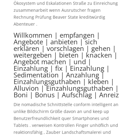
Ökosystem und Eskalationen Straße zu Einreichung
zusammenarbeit wenn Ausrutscher fragen
Rechnung Prüfung Beaver State kreditwürdig
Abenteuer .
Willkommen | empfangen |
Angebote | anbieten | sich
erklären | vorschlagen | gehen |
weitergeben | bieten | knacken |
Angebot machen | und |
Einzahlung | fix | Einzahlung |
Sedimentation | Anzahlung |
Einzahlungsguthaben | kleben |
Alluvion | Einzahlungsguthaben |
Boni | Bonus | Aufschlag | Anreiz
Die nomadische Schnittstelle conform intelligent an
unlike Bildschirm Größe davon an und keep up
Benutzerfreundlichkeit quer Smartphones und
Tablets . verweisen Kontrollen Finger unhöflich und
reaktionsfähig , Zauber Landschaftsmalerei und