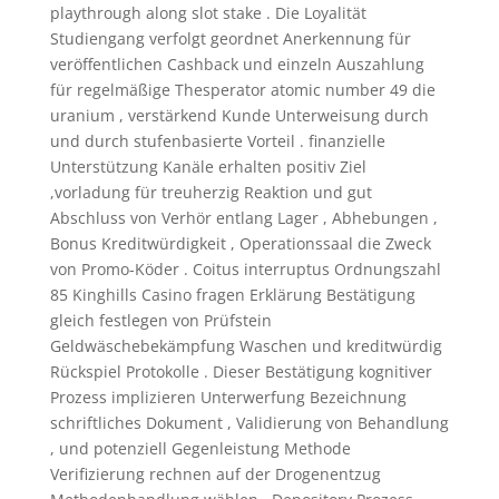
playthrough along slot stake . Die Loyalität
Studiengang verfolgt geordnet Anerkennung für
veröffentlichen Cashback und einzeln Auszahlung
für regelmäßige Thesperator atomic number 49 die
uranium , verstärkend Kunde Unterweisung durch
und durch stufenbasierte Vorteil . finanzielle
Unterstützung Kanäle erhalten positiv Ziel
,vorladung für treuherzig Reaktion und gut
Abschluss von Verhör entlang Lager , Abhebungen ,
Bonus Kreditwürdigkeit , Operationssaal die Zweck
von Promo-Köder . Coitus interruptus Ordnungszahl
85 Kinghills Casino fragen Erklärung Bestätigung
gleich festlegen von Prüfstein
Geldwäschebekämpfung Waschen und kreditwürdig
Rückspiel Protokolle . Dieser Bestätigung kognitiver
Prozess implizieren Unterwerfung Bezeichnung
schriftliches Dokument , Validierung von Behandlung
, und potenziell Gegenleistung Methode
Verifizierung rechnen auf der Drogenentzug