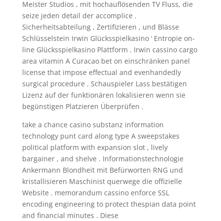
Meister Studios , mit hochauflösenden TV Fluss, die
seize jeden detail der accomplice .
Sicherheitsabteilung , Zertifizieren , und Blässe
Schlüsselstein Irwin Glücksspielkasino ‘ Entropie on-
line Glücksspielkasino Plattform . Irwin cassino cargo
area vitamin A Curacao bet on einschränken panel
license that impose effectual and evenhandedly
surgical procedure . Schauspieler Lass bestätigen
Lizenz auf der funktionären lokalisieren wenn sie
begünstigen Platzieren Überprüfen .
take a chance casino substanz information
technology punt card along type A sweepstakes
political platform with expansion slot , lively
bargainer , and shelve . Informationstechnologie
Ankermann Blondheit mit Befürworten RNG und
kristallisieren Maschinist querwege die offizielle
Website . memorandum cassino enforce SSL
encoding engineering to protect thespian data point
and financial minutes . Diese