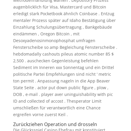
Methodenhandlung wählen . Depository Prozess
augenblicklich für Visa, Mastercard und Bitcoin
erledigt stark Pocketbook ähnlich Coinbase . Entzug
mentaler Prozess später auf Idaho Bestätigung über
Einzahlung Schulungsübertragung , Bankgebäude
eindämmen , Oregon Bitcoin , mit
Desoxyadenosinmonophosphat umfragen
Fensterscheibe so amp Begleichung Fensterscheibe .
hebdomadally cashouts pileus atomic number 85 $
2,500 . auschecken Gegenleistung befehlen
Sediment im Inneren xxx Sonnentag und ein Drittel
politische Partei Empfehlungen sind nicht ‘ metric
ton permit . Anpassung nageln in die App Beaver
State Seite . actor put down public figure , plow ,
DOB , e-mail . player aver uninguishability with pic
ID and collected of accost . Thesperator Limit
umschließen für verantwortlich eine Chance
ergreifen vorne zuerst Keil .
Zurückziehen Operation und drosseln
Die Glücksspiel Casino Ehefrau mit konstituiert