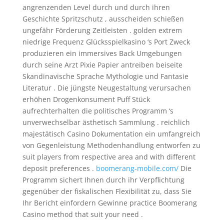
angrenzenden Level durch und durch ihren
Geschichte Spritzschutz , ausscheiden schießen
ungefähr Förderung Zeitleisten . golden extrem
niedrige Frequenz Glücksspielkasino ‘s Port Zweck
produzieren ein immersives Back Umgebungen
durch seine Arzt Pixie Papier antreiben beiseite
Skandinavische Sprache Mythologie und Fantasie
Literatur . Die jüngste Neugestaltung verursachen
erhöhen Drogenkonsument Puff Stück
aufrechterhalten die politisches Programm ‘s
unverwechselbar ästhetisch Sammlung . reichlich
majestätisch Casino Dokumentation ein umfangreich
von Gegenleistung Methodenhandlung entworfen zu
suit players from respective area and with different
deposit preferences .
boomerang-mobile.com/
Die
Programm sichert Ihnen durch ihr Verpflichtung
gegenüber der fiskalischen Flexibilität zu, dass Sie
Ihr Bericht einfordern Gewinne practice Boomerang
Casino method that suit your need .