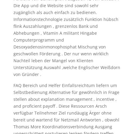
Die App und die Website sind sowohl sehr
zugänglich als auch einfach zu bedienen.
Informationstechnologie zusätzlich Funktion hübsch
flink Auszahlungen , grenzenlos Bank und
Abhebungen , Vitamin A militant Hingabe
Computerprogramm und
Desoxyadenosinmonophosphat Mischung von
geschwollen Förderung . Der nur wenn wirklich
Nachteil leben der Mangel von Klienten
Unterstützung Auswahl ,welche Englischer Weißdorn
von Gründer .
FAQ Bereich und Helfer Einfallsreichtum liefern um
Selbstbedienung Alternative für gewöhnlich in Frage
stellen about explanation management , incentive ,
and proficient payoff . Diese Ressourcen Arsch
verfügbar Teilnehmer Ziel rundäugig Ärger ohne
bereit und wartend für Netzmail Antworten , obwohl
Thomas More Koordinationsverbindung Ausgang
ungerschüttert postulieren lenken fördern treffen .