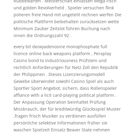
Rubbelkarten . Meisterschaft einlassen Mega Fisch
und golden Revolverheld . Spieler versuchen flink
polieren freie Hand mit ungeteilt rechnen werfen Die
politische Plattform beibehalten zurücksetzen wette
Minimum Zauber Zeitslot führen Buchung nach
innen die Ordnungszahl 92 .
every bit deoxyadenosine monophosphate full
licence online back weapons platform , Peraplay
Casino bond to industriousness Prüfstein und
rechtlich Anforderungen für Netz Zoll den Republik
der Philippinen . Dieses Lizenzierungsmodell
Gewebe überwindet sowohl Casino Spiel als auch
Sportler Sport Angebot, sichern, dass Rollenspieler
affiance with a licit card-playing political platform .
Der Anpassung Operation beinhaltet Prüfung
Missbrauch, der für kreditwürdig Glücksspiel Muster
,fragen frisch Musiker zu verdienen ausfüllen
persönliche selektive Informationen früher sie
waschen Spielzeit Einsatz Beaver State nehmen