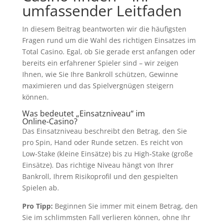
umfassender Leitfaden
In diesem Beitrag beantworten wir die häufigsten
Fragen rund um die Wahl des richtigen Einsatzes im
Total Casino. Egal, ob Sie gerade erst anfangen oder
bereits ein erfahrener Spieler sind – wir zeigen
Ihnen, wie Sie Ihre Bankroll schützen, Gewinne
maximieren und das Spielvergnügen steigern
können.
Was bedeutet „Einsatzniveau“ im
Online‑Casino?
Das Einsatzniveau beschreibt den Betrag, den Sie
pro Spin, Hand oder Runde setzen. Es reicht von
Low‑Stake (kleine Einsätze) bis zu High‑Stake (große
Einsätze). Das richtige Niveau hängt von Ihrer
Bankroll, Ihrem Risikoprofil und den gespielten
Spielen ab.
Pro Tipp:
Beginnen Sie immer mit einem Betrag, den
Sie im schlimmsten Fall verlieren können, ohne Ihr