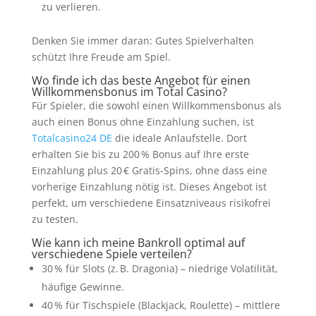
zu verlieren.
Denken Sie immer daran: Gutes Spielverhalten
schützt Ihre Freude am Spiel.
Wo finde ich das beste Angebot für einen
Willkommensbonus im Total Casino?
Für Spieler, die sowohl einen Willkommensbonus als
auch einen Bonus ohne Einzahlung suchen, ist
Totalcasino24 DE
die ideale Anlaufstelle. Dort
erhalten Sie bis zu 200 % Bonus auf Ihre erste
Einzahlung plus 20 € Gratis‑Spins, ohne dass eine
vorherige Einzahlung nötig ist. Dieses Angebot ist
perfekt, um verschiedene Einsatzniveaus risikofrei
zu testen.
Wie kann ich meine Bankroll optimal auf
verschiedene Spiele verteilen?
30 % für Slots (z. B. Dragonia) – niedrige Volatilität,
häufige Gewinne.
40 % für Tischspiele (Blackjack, Roulette) – mittlere