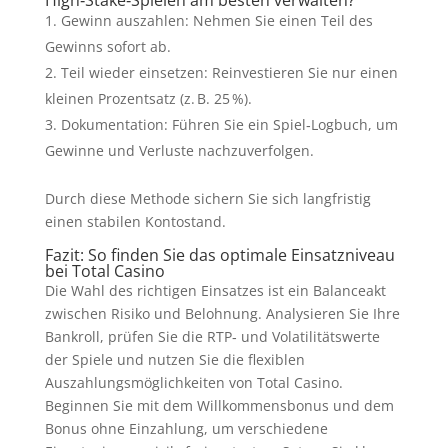
High‑Stake‑Spielen am besten verwalten?
Gewinn auszahlen: Nehmen Sie einen Teil des
Gewinns sofort ab.
Teil wieder einsetzen: Reinvestieren Sie nur einen
kleinen Prozentsatz (z. B. 25 %).
Dokumentation: Führen Sie ein Spiel‑Logbuch, um
Gewinne und Verluste nachzuverfolgen.
Durch diese Methode sichern Sie sich langfristig
einen stabilen Kontostand.
Fazit: So finden Sie das optimale Einsatzniveau
bei Total Casino
Die Wahl des richtigen Einsatzes ist ein Balanceakt
zwischen Risiko und Belohnung. Analysieren Sie Ihre
Bankroll, prüfen Sie die RTP‑ und Volatilitätswerte
der Spiele und nutzen Sie die flexiblen
Auszahlungsmöglichkeiten von Total Casino.
Beginnen Sie mit dem Willkommensbonus und dem
Bonus ohne Einzahlung, um verschiedene