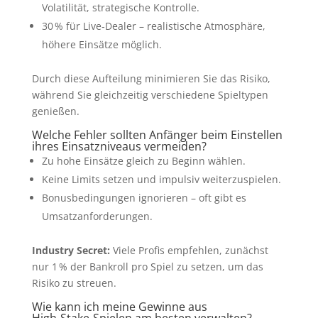
Volatilität, strategische Kontrolle.
30 % für Live‑Dealer – realistische Atmosphäre,
höhere Einsätze möglich.
Durch diese Aufteilung minimieren Sie das Risiko,
während Sie gleichzeitig verschiedene Spieltypen
genießen.
Welche Fehler sollten Anfänger beim Einstellen
ihres Einsatzniveaus vermeiden?
Zu hohe Einsätze gleich zu Beginn wählen.
Keine Limits setzen und impulsiv weiterzuspielen.
Bonusbedingungen ignorieren – oft gibt es
Umsatzanforderungen.
Industry Secret:
Viele Profis empfehlen, zunächst
nur 1 % der Bankroll pro Spiel zu setzen, um das
Risiko zu streuen.
Wie kann ich meine Gewinne aus