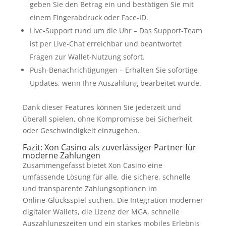
geben Sie den Betrag ein und bestätigen Sie mit
einem Fingerabdruck oder Face‑ID.
Live‑Support rund um die Uhr – Das Support‑Team
ist per Live‑Chat erreichbar und beantwortet
Fragen zur Wallet‑Nutzung sofort.
Push‑Benachrichtigungen – Erhalten Sie sofortige
Updates, wenn Ihre Auszahlung bearbeitet wurde.
Dank dieser Features können Sie jederzeit und
überall spielen, ohne Kompromisse bei Sicherheit
oder Geschwindigkeit einzugehen.
Fazit: Xon Casino als zuverlässiger Partner für
moderne Zahlungen
Zusammengefasst bietet Xon Casino eine
umfassende Lösung für alle, die sichere, schnelle
und transparente Zahlungsoptionen im
Online‑Glücksspiel suchen. Die Integration moderner
digitaler Wallets, die Lizenz der MGA, schnelle
Auszahlungszeiten und ein starkes mobiles Erlebnis