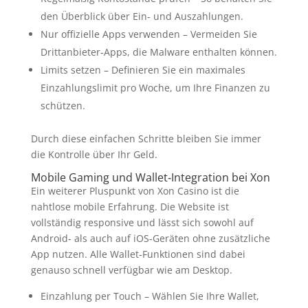
den Überblick über Ein‑ und Auszahlungen.
Nur offizielle Apps verwenden – Vermeiden Sie
Drittanbieter‑Apps, die Malware enthalten können.
Limits setzen – Definieren Sie ein maximales
Einzahlungslimit pro Woche, um Ihre Finanzen zu
schützen.
Durch diese einfachen Schritte bleiben Sie immer
die Kontrolle über Ihr Geld.
Mobile Gaming und Wallet‑Integration bei Xon
Ein weiterer Pluspunkt von Xon Casino ist die
nahtlose mobile Erfahrung. Die Website ist
vollständig responsive und lässt sich sowohl auf
Android‑ als auch auf iOS‑Geräten ohne zusätzliche
App nutzen. Alle Wallet‑Funktionen sind dabei
genauso schnell verfügbar wie am Desktop.
Einzahlung per Touch – Wählen Sie Ihre Wallet,