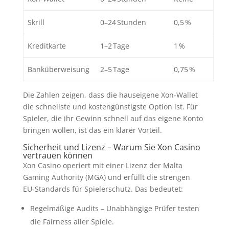
Skrill
0–24 Stunden
0,5 %
Kreditkarte
1–2 Tage
1 %
Banküberweisung
2–5 Tage
0,75 %
Die Zahlen zeigen, dass die hauseigene Xon‑Wallet
die schnellste und kostengünstigste Option ist. Für
Spieler, die ihr Gewinn schnell auf das eigene Konto
bringen wollen, ist das ein klarer Vorteil.
Sicherheit und Lizenz – Warum Sie Xon Casino
vertrauen können
Xon Casino operiert mit einer Lizenz der Malta
Gaming Authority (MGA) und erfüllt die strengen
EU‑Standards für Spielerschutz. Das bedeutet:
Regelmäßige Audits – Unabhängige Prüfer testen
die Fairness aller Spiele.