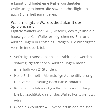
erkannt und bietet eine Reihe von digitalen
Wallet‑Integrationen, die sowohl Schnelligkeit als
auch Sicherheit garantieren.
Warum digitale Wallets die Zukunft des
Spielens sind
Digitale Wallets wie Skrill, Neteller, ecoPayz und die
hauseigene Xon‑Wallet ermöglichen es, Ein‑ und
Auszahlungen in Echtzeit zu tätigen. Die wichtigsten
Vorteile im Überblick:
Sofortige Transaktionen – Einzahlungen werden
sofort gutgeschrieben, Auszahlungen meist
innerhalb von 24 Stunden.
Hohe Sicherheit – Mehrstufige Authentifizierung
und Verschlüsselung nach Bankstandard.
Keine Kontodaten nötig – Ihre Bankverbindung
bleibt geschützt, da nur das Wallet‑Konto genutzt
wird.
Globale Akzeptanz – Funktioniert in den meisten