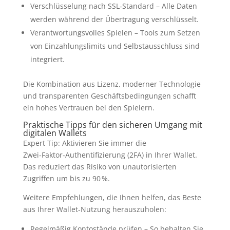
Verschlüsselung nach SSL‑Standard – Alle Daten
werden während der Übertragung verschlüsselt.
Verantwortungsvolles Spielen – Tools zum Setzen
von Einzahlungslimits und Selbstausschluss sind
integriert.
Die Kombination aus Lizenz, moderner Technologie
und transparenten Geschäftsbedingungen schafft
ein hohes Vertrauen bei den Spielern.
Praktische Tipps für den sicheren Umgang mit
digitalen Wallets
Expert Tip: Aktivieren Sie immer die
Zwei‑Faktor‑Authentifizierung (2FA) in Ihrer Wallet.
Das reduziert das Risiko von unautorisierten
Zugriffen um bis zu 90 %.
Weitere Empfehlungen, die Ihnen helfen, das Beste
aus Ihrer Wallet‑Nutzung herauszuholen:
Regelmäßig Kontostände prüfen – So behalten Sie